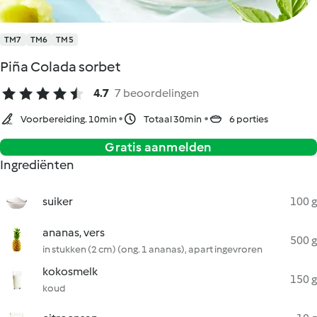
TM7
TM6
TM5
Piña Colada sorbet
4.7
7 beoordelingen
Voorbereiding. 10min
Totaal 30min
6 porties
Gratis aanmelden
Ingrediënten
suiker
100 g
ananas, vers
500 g
in stukken (2 cm) (ong. 1 ananas), apart ingevroren
kokosmelk
150 g
koud