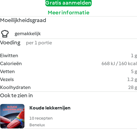
Gratis aanmelden
Meer informatie
Moeilijkheidsgraad
gemakkelijk
Voeding
per 1 portie
Eiwitten
1 g
Calorieën
668 kJ / 160 kcal
Vetten
5 g
Vezels
1.2 g
Koolhydraten
28 g
Ook te zien in
Koude lekkernijen
10 recepten
Benelux