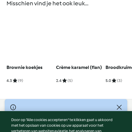
Misschien vind je het ook leuk...
Brownie koekjes
Crème karamel (flan)
Broodkruim
4.3
(9)
2.4
(5)
5.0
(3)
© Copyright 2026
Door op “Alle cookies accepteren” te klikken gaat u akkoord
Gebruiksvoorwaarden
met het opslaan van cookies op uw apparaat voor het
Privacybeleid
verbeteren van websitenavigatie, het analyseren van