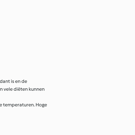
dant is en de
n vele diëten kunnen
ge temperaturen. Hoge