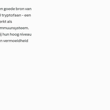
een goede bron van
 tryptofaan - een
rkt als
s immuunsysteem.
ij hun hoog niveau
van vermoeidheid