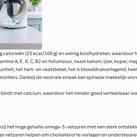
g calorieën (23 kcal/100 g) en weinig koolhydraten, waardoor h
ine A, E , K, C, B2 en foliumzuur, naast kalium, ijzer, koper, ma
iteit, het hart- en vaatstelsel, het is bloeddrukverlagend, hee
klonters. Dankzij de neutrale smaak kan spinazie makkelijk w
t bindt met calcium, waardoor het minder goed verteerbaar wo
nkzij het hoge gehalte omega-3-vetzuren met een sterk ontste
Deze vetzuren helpen om cholesterol te verlagen en ondersteune