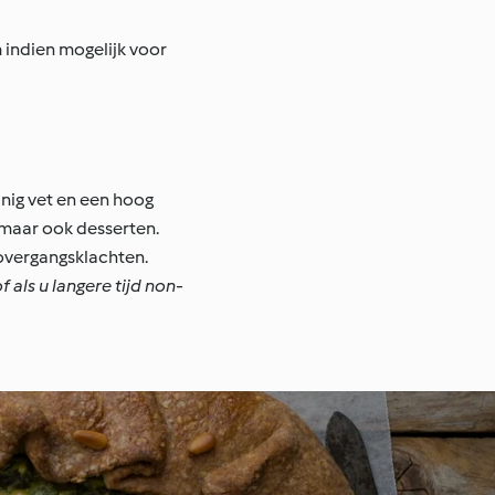
indien mogelijk voor
inig vet en een hoog
maar ook desserten.
 overgangsklachten.
 als u langere tijd non-