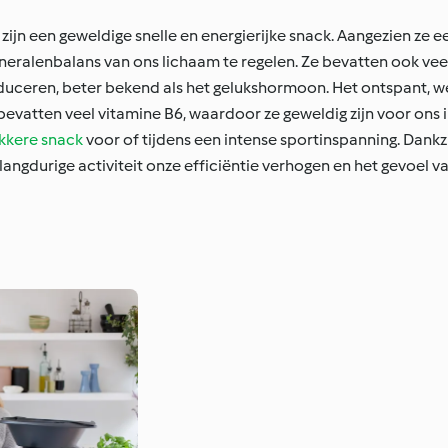
zijn een geweldige snelle en energierijke snack. Aangezien ze 
eralenbalans van ons lichaam te regelen. Ze bevatten ook veel
uceren, beter bekend als het gelukshormoon. Het ontspant, we
bevatten veel vitamine B6, waardoor ze geweldig zijn voor on
ekkere snack
voor of tijdens een intense sportinspanning. Dankz
langdurige activiteit onze efficiëntie verhogen en het gevoel 