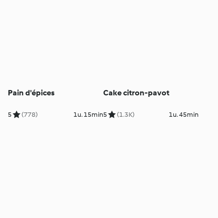
Pain d'épices
Cake citron-pavot
5
(778)
1u. 15min
5
(1.3K)
1u. 45min