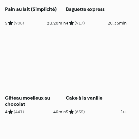
Pain au lait (Simplicité)
Baguette express
5
(908)
2u. 20min
4
(917)
2u. 35min
Gâteau moelleux au
Cake à la vanille
chocolat
4
(441)
40min
5
(655)
1u.