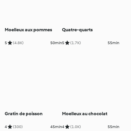
Moelleux aux pommes
Quatre-quarts
5
(4.8K)
50min
5
(1.7K)
55min
Gratin de poisson
Moelleux au chocolat
4
(300)
45min
4
(1.0K)
55min