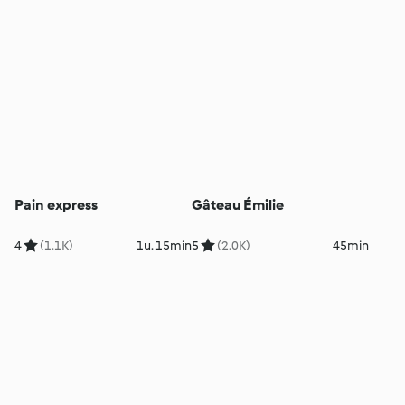
Pain express
Gâteau Émilie
4
(1.1K)
1u. 15min
5
(2.0K)
45min