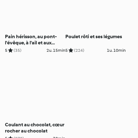
Pain hérisson, au pont-
Poulet rôti et ses légumes
l'évêque, à l'ail et aux
noisettes
5
(35)
2u. 15min
5
(224)
1u. 10min
Coulant au chocolat, cœur
rocher au chocolat