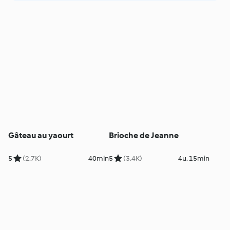
Gâteau au yaourt
Brioche de Jeanne
5
(2.7K)
40min
5
(3.4K)
4u. 15min