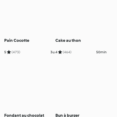
Pain Cocotte
Cake au thon
5
(473)
3u.
4
(464)
50min
Fondant au chocolat
Bun à burger