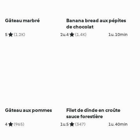
Gâteau marbré
Banana bread aux pépites
de chocolat
5
(1.2K)
2u.
4
(1.4K)
1u. 10min
Gâteau aux pommes
Filet de dinde en croûte
sauce forestière
4
(965)
1u.
5
(347)
1u. 40min