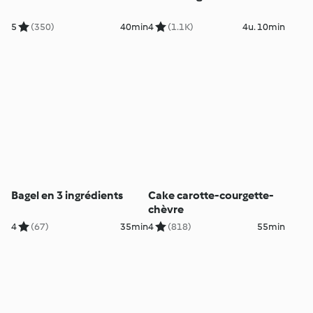
5
(350)
40min
4
(1.1K)
4u. 10min
Bagel en 3 ingrédients
Cake carotte-courgette-
chèvre
4
(67)
35min
4
(818)
55min