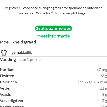
Registreer u voor onze 30 dagen gratis proefperiode en ontdek de
wereld van Cookidoo®. Zonder verplichtingen.
Gratis aanmelden
Meer informatie
Moeilijkheidsgraad
gemakkelijk
Voeding
per 1 portie
Natrium
47 mg
Eiwitten
26 g
Calorieën
1335 kJ / 319 kcal
Vetten
11 g
Vezels
8 g
Verzadigd vet
3 g
Koolhydraten
36 g