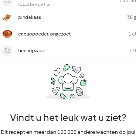
1 portie
(1 portie - zie Tip)
pindakaas
30 g
cacaopoeder, ongezoet
1 el
hennepzaad
1 tl
Vindt u het leuk wat u ziet?
Dit recept en meer dan 100 000 andere wachten op jou!