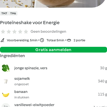
TM7
TM6
Proteïneshake voor Energie
Geen beoordelingen
Voorbereiding. 5min
Totaal 5min
2 portie
Gratis aanmelden
Ingrediënten
jonge spinazie, vers
30 g
sojamelk
340 g
ongezoet
banaan
115 g
in stukken
vanillewei-eiwitpoeder