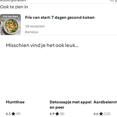
Ook te zien in
Fris van start: 7 dagen gezond koken
28 recepten
Benelux
Misschien vind je het ook leuk...
Muntthee
Detoxsapje met appel
Aardbeienm
en peer
4.3
(9)
4.9
(8)
4.6
(13)