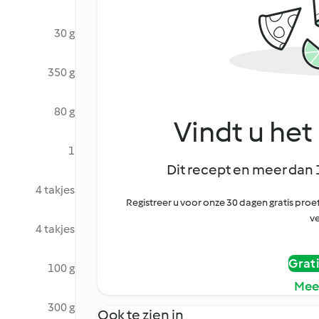
30 g
350 g
80 g
Vindt u het 
1
Dit recept en meer dan 
4 takjes
Registreer u voor onze 30 dagen gratis pr
ve
4 takjes
Grat
100 g
Mee
300 g
Ook te zien in