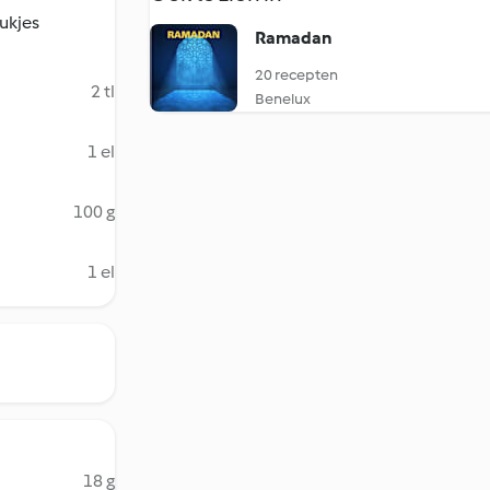
tukjes
Ramadan
20 recepten
2 tl
Benelux
1 el
100 g
1 el
18 g