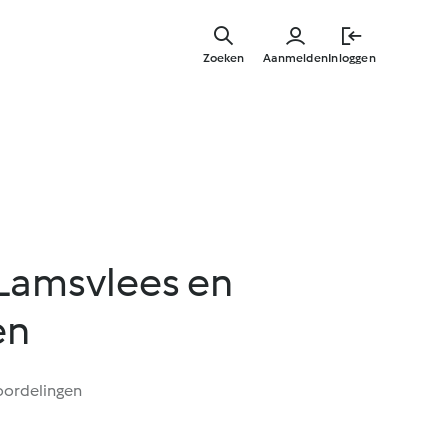
Overslaa
naar
Zoeken
Aanmelden
Inloggen
hoofdinh
 Lamsvlees en
en
oordelingen