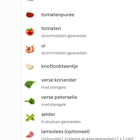
tomatenpuree
tomaten
doormidden gesneden
ui
doormidden gesneden
knoflookteentje
verse koriander
met stengels
verse peterselie
met stengels
selder
in stukken gesneden
lamsvlees (optioneel)
(schouder), in kleine stukjes gesneden (1 x 1 cm)