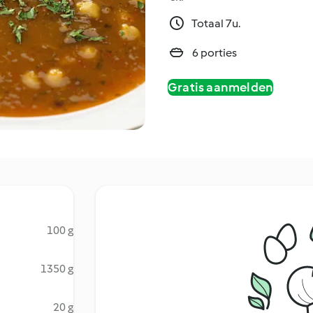
Totaal 7u.
6 porties
Gratis aanmelden
100 g
1350 g
20 g