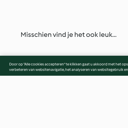
Misschien vind je het ook leuk...
Door op “Alle cookies accepteren” te klikken gaat u akkoord met het op
verbeteren van websitenavigatie, het analyseren van websitegebruik en
Muntthee
Aardappelen met
Varkensribbetjes