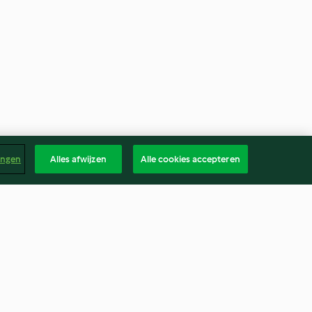
ingen
Alles afwijzen
Alle cookies accepteren
rba
Speculoos druiven tiramisu