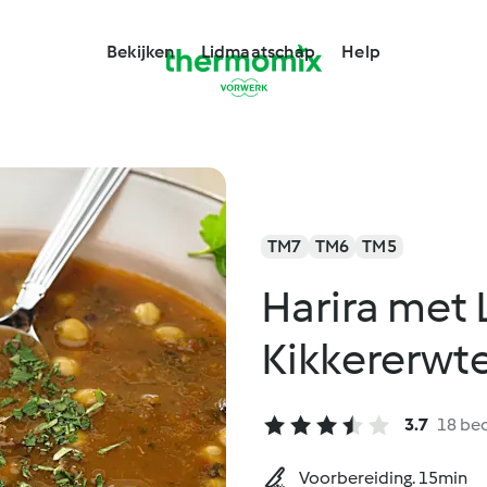
Bekijken
Lidmaatschap
Help
TM7
TM6
TM5
Harira met
Kikkererwt
3.7
18 be
Voorbereiding. 15min