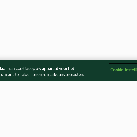
slaan van cookies op uw apparaat voor het
Cookie-instell
 om ons te helpen bij onze marketingprojecten.
Avocadosap met dadels
Tunesische Cho