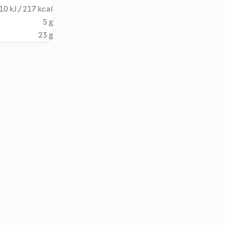
10 kJ / 217 kcal
5 g
23 g