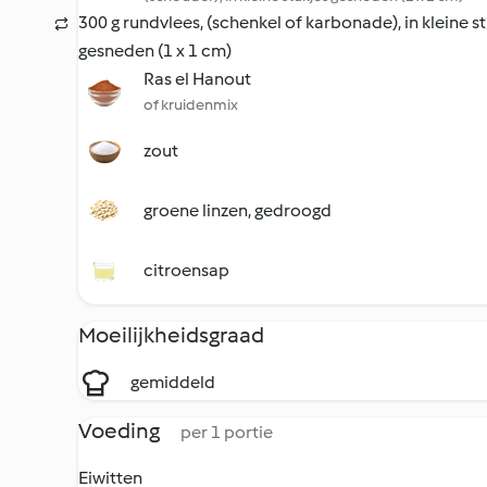
300 g rundvlees, (schenkel of karbonade), in kleine s
gesneden (1 x 1 cm)
Ras el Hanout
of kruidenmix
zout
groene linzen, gedroogd
citroensap
Moeilijkheidsgraad
gemiddeld
Voeding
per 1 portie
Eiwitten