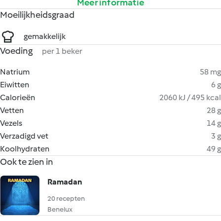
Meer informatie
Moeilijkheidsgraad
gemakkelijk
Voeding
per 1 beker
Natrium
58 mg
Eiwitten
6 g
Calorieën
2060 kJ / 495 kcal
Vetten
28 g
Vezels
14 g
Verzadigd vet
3 g
Koolhydraten
49 g
Ook te zien in
Ramadan
20 recepten
Benelux