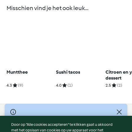
Misschien vind je het ook leuk...
Muntthee
Sushi tacos
Citroen en 
dessert
4.3
(9)
4.0
(1)
2.5
(2)
© Copyright 2026
Door op “Alle cookies accepteren” te klikken gaat u akkoord
Gebruiksvoorwaarden
met het opslaan van cookies op uw apparaat voor het