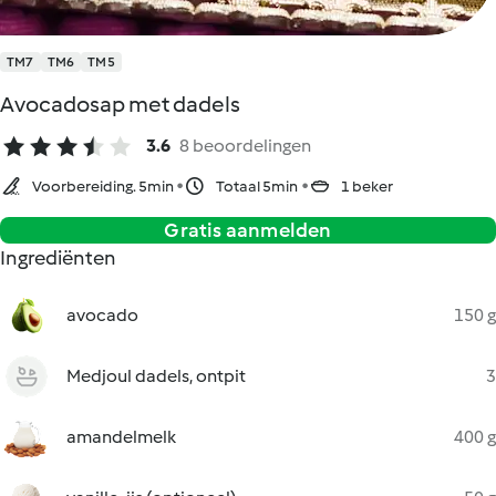
TM7
TM6
TM5
Avocadosap met dadels
3.6
8 beoordelingen
Voorbereiding. 5min
Totaal 5min
1 beker
Gratis aanmelden
Ingrediënten
avocado
150 g
Medjoul dadels, ontpit
3
amandelmelk
400 g