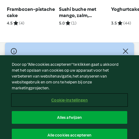
Frambozen-pistache
Sushi buche met
Yoghurtcak
cake
mango, zalm,
avocado en
4.5
(4)
5.0
(1)
3.5
(44)
gemberchips
© Copyright 2026
Door op “Alle cookies accepteren” te klikken gaat u akkoord
Gebruiksvoorwaarden
met het opslaan van cookies op uw apparaat voor het
Privacybeleid
verbeteren van websitenavigatie, het analyseren van
Disclaimer
websitegebruik en om ons te helpen bij onze
marketingprojecten.
Colofon
Cookies
Cookie-instellingen
Verslag Inhoud
Opzegging van contract
Alles afwijzen
Toegankelijkheidsverklaring
Nederlands
Alle cookies accepteren