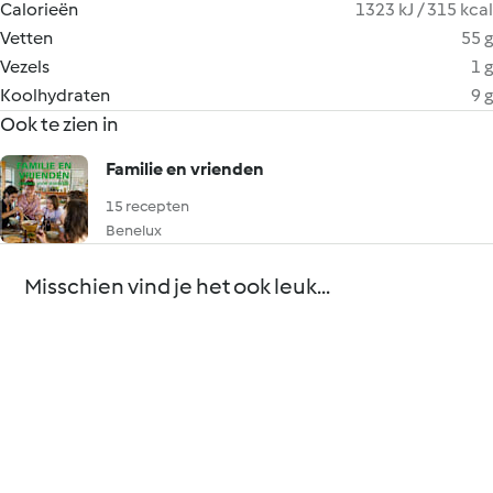
Calorieën
1323 kJ / 315 kcal
Vetten
55 g
Vezels
1 g
Koolhydraten
9 g
Ook te zien in
Familie en vrienden
15 recepten
Benelux
Misschien vind je het ook leuk...