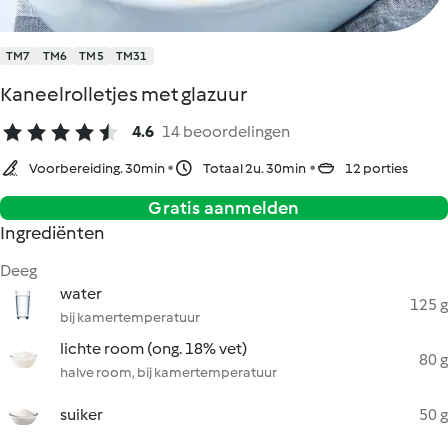
TM7
TM6
TM5
TM31
Kaneelrolletjes met glazuur
4.6
14 beoordelingen
Voorbereiding. 30min
Totaal 2u. 30min
12 porties
Gratis aanmelden
Ingrediënten
Deeg
water
125 g
bij kamertemperatuur
lichte room (ong. 18% vet)
80 g
halve room, bij kamertemperatuur
suiker
50 g