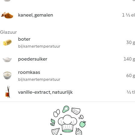
kaneel, gemalen
1 ½ el
Glazuur
boter
30 g
bij kamertemperatuur
poedersuiker
140 g
roomkaas
60 g
bij kamertemperatuur
vanille-extract, natuurlijk
½ tl