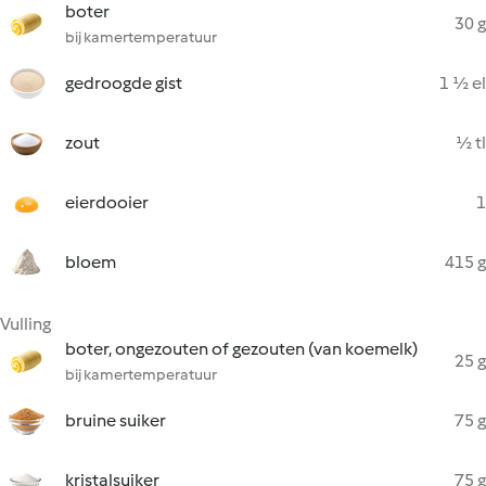
boter
30 g
bij kamertemperatuur
gedroogde gist
1 ½ el
zout
½ tl
eierdooier
1
bloem
415 g
Vulling
boter, ongezouten of gezouten (van koemelk)
25 g
bij kamertemperatuur
bruine suiker
75 g
kristalsuiker
75 g