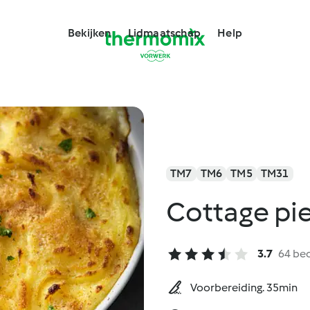
Bekijken
Lidmaatschap
Help
TM7
TM6
TM5
TM31
Cottage pi
3.7
64 be
Voorbereiding. 35min