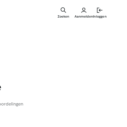
Overslaa
naar
Zoeken
Aanmelden
Inloggen
hoofdinh
e
oordelingen