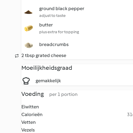
ground black pepper
adjust to taste
butter
plus extra for topping
breadcrumbs
2 tbsp grated cheese
Moeilijkheidsgraad
gemakkelijk
Voeding
per 1 portion
Eiwitten
Calorieën
31
Vetten
Vezels