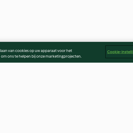
slaan van cookies op uw apparaat voor het
Cookie-instell
 om ons te helpen bij onze marketingprojecten.
Pasta in tomato sauce with
Icing sugar
chorizo
3.9
(47)
4.7
(10)