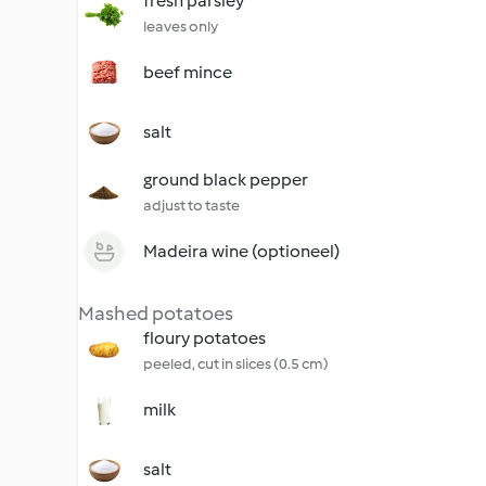
fresh parsley
leaves only
beef mince
salt
ground black pepper
adjust to taste
Madeira wine (optioneel)
Mashed potatoes
floury potatoes
peeled, cut in slices (0.5 cm)
milk
salt