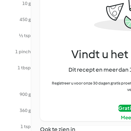
10 g
450 g
½ tsp
Vindt u het 
1 pinch
1 tbsp
Dit recept en meer dan 
Registreer u voor onze 30 dagen gratis pr
ve
900 g
Grat
360 g
Mee
1 tsp
Ook te zien in