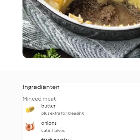
Ingrediënten
Minced meat
butter
plus extra for greasing
onions
cut in halves