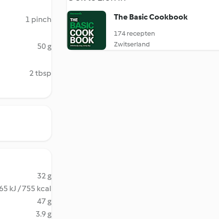
The Basic Cookbook
1 pinch
174 recepten
Zwitserland
50 g
2 tbsp
32 g
65 kJ / 755 kcal
47 g
3.9 g