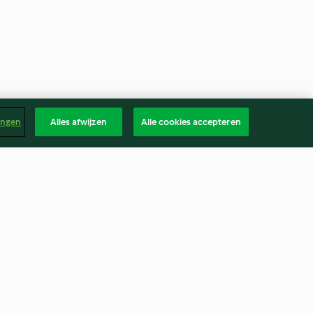
ingen
Alles afwijzen
Alle cookies accepteren
Grated Parmesan Cheese
5.0
(19)