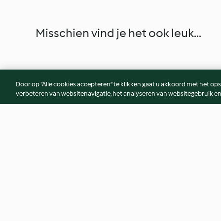
Misschien vind je het ook leuk...
Door op “Alle cookies accepteren” te klikken gaat u akkoord met het op
verbeteren van websitenavigatie, het analyseren van websitegebruik en
Irish Soda Bread
Beef and Ale Stew
4.3
(266)
3.8
(39)