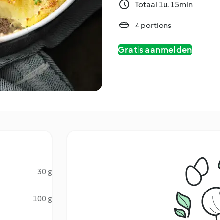
Totaal 1u. 15min
4 portions
Gratis aanmelden
30 g
100 g