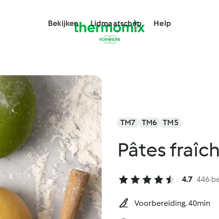
Bekijken
Lidmaatschap
Help
TM7
TM6
TM5
Pâtes fraîc
4.7
446 b
Voorbereiding. 40min