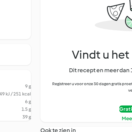
Vindt u het 
Dit recept en meer dan 
Registreer u voor onze 30 dagen gratis pr
9 g
ve
49 kJ / 251 kcal
6 g
Grat
1.5 g
39 g
Mee
Ook te zien in