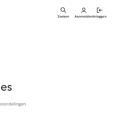
Overslaa
naar
Zoeken
Aanmelden
Inloggen
hoofdinh
hes
eoordelingen