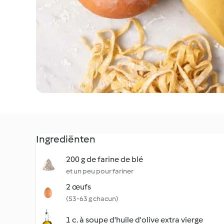
Ingrediënten
200 g de farine de blé
et un peu pour fariner
2 œufs
(53-63 g chacun)
1 c. à soupe d'huile d'olive extra vierge