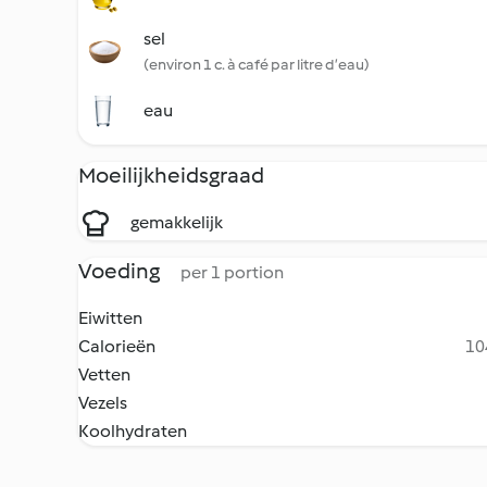
sel
(environ 1 c. à café par litre d’eau)
eau
Moeilijkheidsgraad
gemakkelijk
Voeding
per 1 portion
Eiwitten
Calorieën
10
Vetten
Vezels
Koolhydraten