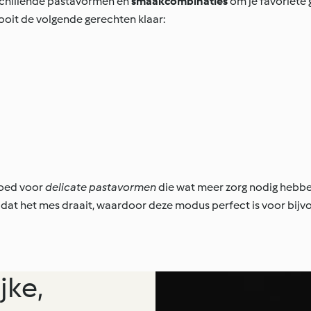
rschillende pastavormen en
smaakcombinaties
om je favoriete 
oit de volgende gerechten klaar:
goed voor
delicate pastavormen
die wat meer zorg nodig hebben
dat het mes draait, waardoor deze modus perfect is voor bijvo
jke,