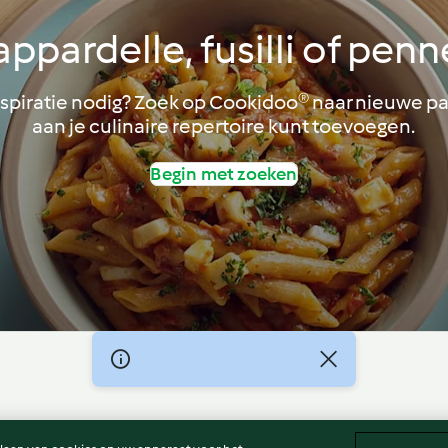
appardelle, fusilli of penn
spiratie nodig? Zoek op Cookidoo® naar nieuwe pa
aan je culinaire repertoire kunt toevoegen.
Begin met zoeken
er
Colofon
Cookies
Verslag Inhoud
Opzegging van 