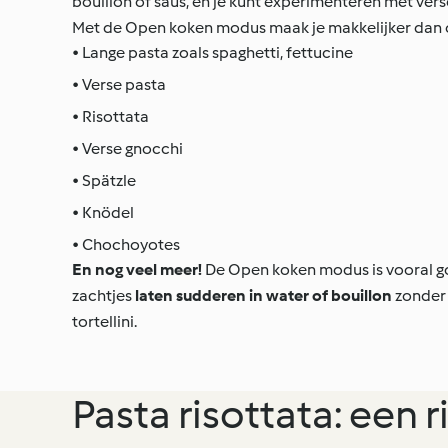
bouillon of saus, en je kunt experimenteren met ve
Met de Open koken modus maak je makkelijker dan o
• Lange pasta zoals spaghetti, fettucine
• Verse pasta
• Risottata
• Verse gnocchi
• Spätzle
• Knödel
• Chochoyotes
En nog veel meer!
De Open koken modus is vooral 
zachtjes
laten sudderen in water of bouillon
zonder 
tortellini.
Pasta risottata: een ri