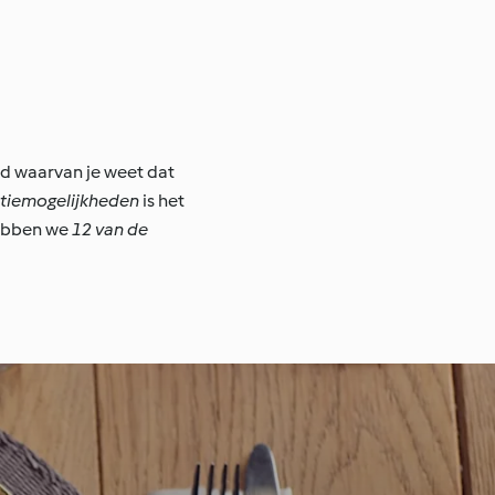
jd waarvan je weet dat
atiemogelijkheden
is het
hebben we
12 van de