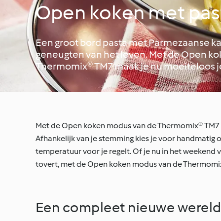
Open koken met pas
Een groot bord pasta met Parmezaanse kaa
geneugten van het leven. Met de Open k
Thermomix® TM7 maak je nu moeiteloos je 
Met de Open koken modus van de Thermomix® TM7 is he
Afhankelijk van je stemming kies je voor handmatig 
temperatuur voor je regelt. Of je nu in het weeken
tovert, met de Open koken modus van de Thermomix® 
Een compleet nieuwe wereld