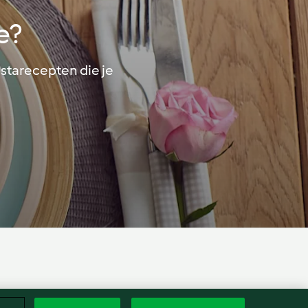
e?
starecepten die je
Neder
contract
Toegankelijkheidsverklaring