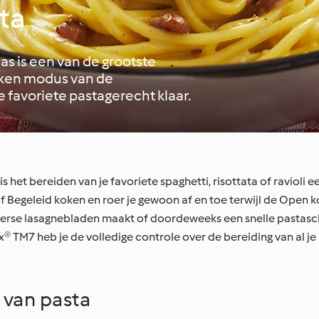
ta
s is een van de grootste
oken modus van de
favoriete pastagerecht klaar.
t bereiden van je favoriete spaghetti, risottata of ravioli e
of Begeleid koken en roer je gewoon af en toe terwijl de Open 
d verse lasagnebladen maakt of doordeweeks een snelle pastasc
TM7 heb je de volledige controle over de bereiding van al je
 van pasta