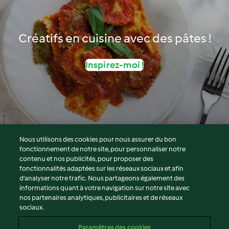
Créatifs en cuisine avec des pâtes !
Inspirez-moi !
Nous utilisons des cookies pour nous assurer du bon
fonctionnement de notre site, pour personnaliser notre
© Copyright 2026
contenu et nos publicités, pour proposer des
fonctionnalités adaptées sur les réseaux sociaux et afin
Conditions d'utilisation
d’analyser notre trafic. Nous partageons également des
Politique de confidentialité
informations quant à votre navigation sur notre site avec
Non-responsabilité
nos partenaires analytiques, publicitaires et de réseaux
sociaux.
Mentions légales
Cookies
Paramètres des cookies