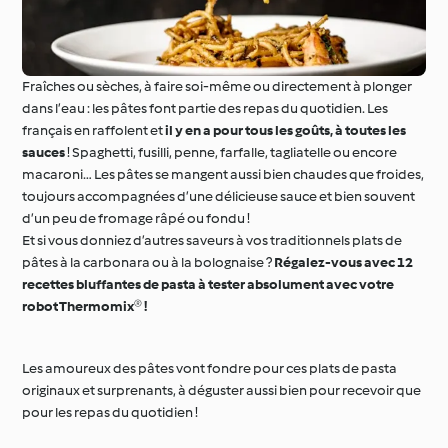
Fraîches ou sèches, à faire soi-même ou directement à plonger
dans l’eau : les pâtes font partie des repas du quotidien. Les
français en raffolent et
il y en a pour tous les goûts, à toutes les
sauces
! Spaghetti, fusilli, penne, farfalle, tagliatelle ou encore
macaroni… Les pâtes se mangent aussi bien chaudes que froides,
toujours accompagnées d’une délicieuse sauce et bien souvent
d’un peu de fromage râpé ou fondu !
Et si vous donniez d’autres saveurs à vos traditionnels plats de
pâtes à la carbonara ou à la bolognaise ?
Régalez-vous avec 12
recettes bluffantes de pasta à tester absolument avec votre
robot Thermomix® !
Les amoureux des pâtes vont fondre pour ces plats de pasta
originaux et surprenants, à déguster aussi bien pour recevoir que
pour les repas du quotidien !