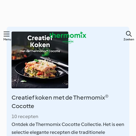
Overslaan
Menu
Zoeken
naar
hoofdinhoud
Creatief koken met de Thermomix®
Cocotte
10 recepten
Ontdek de Thermomix Cocotte Collectie. Het is een
selectie elegante recepten die traditionele