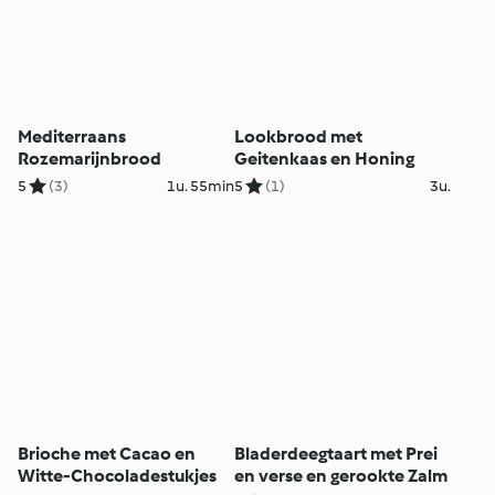
Mediterraans
Lookbrood met
Rozemarijnbrood
Geitenkaas en Honing
5
(3)
1u. 55min
5
(1)
3u.
Brioche met Cacao en
Bladerdeegtaart met Prei
Witte-Chocoladestukjes
en verse en gerookte Zalm