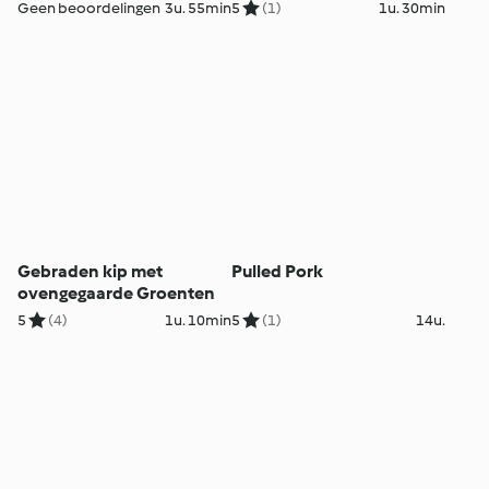
Geen beoordelingen
3u. 55min
5
(1)
1u. 30min
Gebraden kip met
Pulled Pork
ovengegaarde Groenten
5
(4)
1u. 10min
5
(1)
14u.