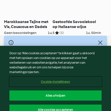
Marokkaanse Tajine met
Gestoofde Savooiekool
Vis, Couscous en Dadels
op Italiaanse wijze
Geen beoordelingen
1u.
5
(3)
1u. 50min
© Copyright 2026
Door op “Alle cookies accepteren” te klikken gaat u akkoord
Gebruiksvoorwaarden
met het opslaan van cookies op uw apparaat voor het
Privacybeleid
verbeteren van websitenavigatie, het analyseren van
Disclaimer
websitegebruik en om ons te helpen bij onze
marketingprojecten.
Colofon
Cookies
Cookie-instellingen
Verslag Inhoud
Opzegging van contract
Alles afwijzen
Toegankelijkheidsverklaring
Nederlands
Alle cookies accepteren