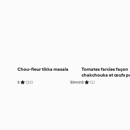
Chou-fleur tikka masala
Tomates farcies façon
chakchouka et œufs p
5
(22)
30min
5
(1)