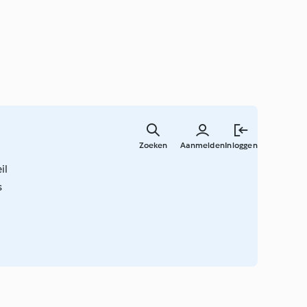
Overslaa
naar
Zoeken
Aanmelden
Inloggen
hoofdinh
il
s