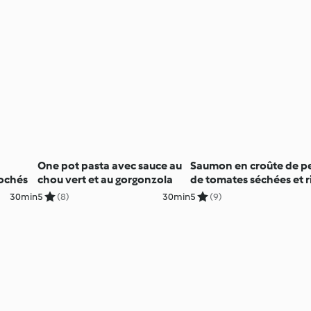
One pot pasta avec sauce au
Saumon en croûte de p
ochés
chou vert et au gorgonzola
de tomates séchées et r
légumes
30min
5
(8)
30min
5
(9)