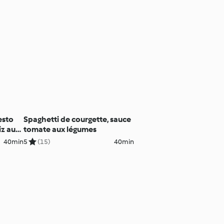
esto
Spaghetti de courgette, sauce
iz aux
tomate aux légumes
40min
5
(15)
40min