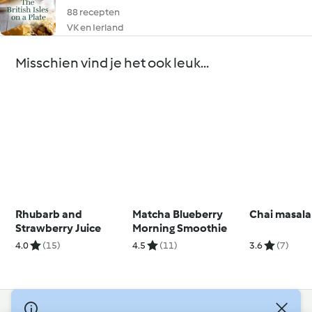
88 recepten
VK en Ierland
Misschien vind je het ook leuk...
Rhubarb and
Matcha Blueberry
Chai masala
Strawberry Juice
Morning Smoothie
4.0
(15)
4.5
(11)
3.6
(7)