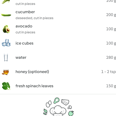
100 g
cut in pieces
cucumber
200 g
deseeded, cut in pieces
avocado
100 g
cut in pieces
ice cubes
100 g
water
280 g
honey (optioneel)
1 - 2 tsp
fresh spinach leaves
150 g