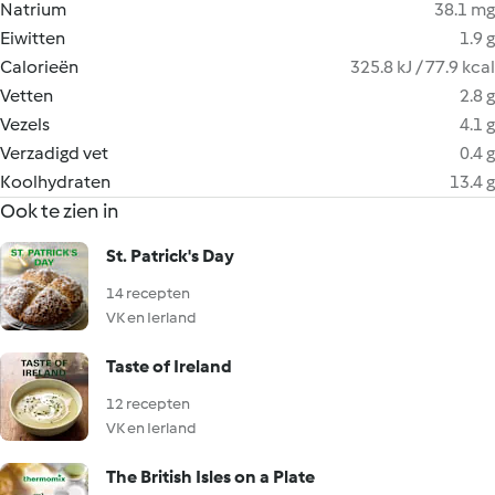
Natrium
38.1 mg
Eiwitten
1.9 g
Calorieën
325.8 kJ / 77.9 kcal
Vetten
2.8 g
Vezels
4.1 g
Verzadigd vet
0.4 g
Koolhydraten
13.4 g
Ook te zien in
St. Patrick's Day
14 recepten
VK en Ierland
Taste of Ireland
12 recepten
VK en Ierland
The British Isles on a Plate