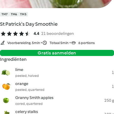
TM7
TM6
TM5
St Patrick's Day Smoothie
4.4
21 beoordelingen
Voorbereiding. 5min
Totaal 5min
6 portions
Gratis aanmelden
Ingrediënten
lime
1
peeled, halved
orange
1
peeled, quartered
Granny Smith apples
250 g
cored, quartered
celery stalks