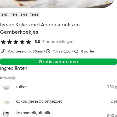
TM7
TM6
TM5
TM31
Ijs van Kokos met Ananascoulis en
Gemberkoekjes
5.0
3 beoordelingen
Voorbereiding. 30min
Totaal 11u.
8 portie
Gratis aanmelden
Ingrediënten
Kokosijs
suiker
150 g
kokos, geraspt, ongezoet
2 el
kokosmelk, uit blik
800 g