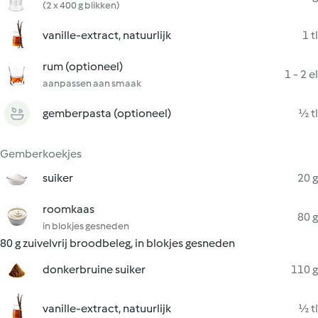
(2 x 400 g blikken)
vanille-extract, natuurlijk
1 tl
rum (optioneel)
1 - 2 el
aanpassen aan smaak
gemberpasta (optioneel)
½ tl
Gemberkoekjes
suiker
20 g
roomkaas
80 g
in blokjes gesneden
80 g zuivelvrij broodbeleg, in blokjes gesneden
donkerbruine suiker
110 g
vanille-extract, natuurlijk
½ tl