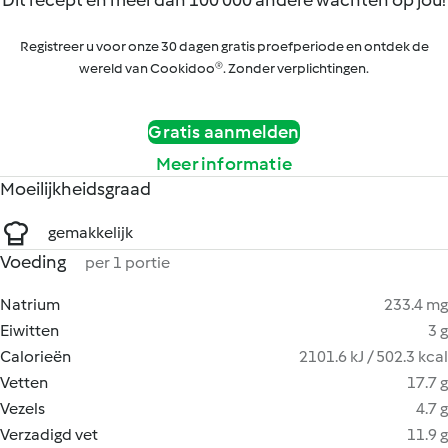
Dit recept en meer dan 100 000 andere wachten op jou!
Registreer u voor onze 30 dagen gratis proefperiode en ontdek de
wereld van Cookidoo®. Zonder verplichtingen.
Gratis aanmelden
Meer informatie
Moeilijkheidsgraad
gemakkelijk
Voeding
per 1 portie
Natrium
233.4 mg
Eiwitten
3 g
Calorieën
2101.6 kJ / 502.3 kcal
Vetten
17.7 g
Vezels
4.7 g
Verzadigd vet
11.9 g