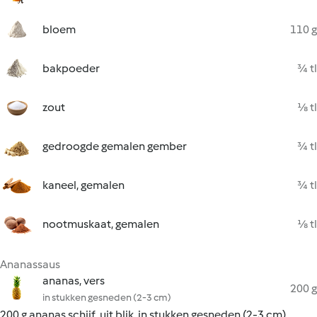
bloem
110 g
bakpoeder
¾ tl
zout
⅛ tl
gedroogde gemalen gember
¾ tl
kaneel, gemalen
¾ tl
nootmuskaat, gemalen
⅛ tl
Ananassaus
ananas, vers
200 g
in stukken gesneden (2-3 cm)
200 g ananas schijf, uit blik, in stukken gesneden (2-3 cm)