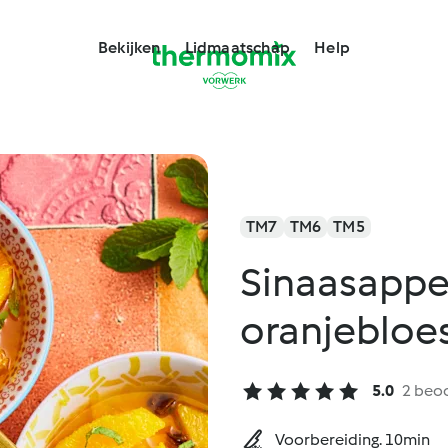
Bekijken
Lidmaatschap
Help
TM7
TM6
TM5
Sinaasappe
oranjeblo
5.0
2 beo
Voorbereiding. 10min