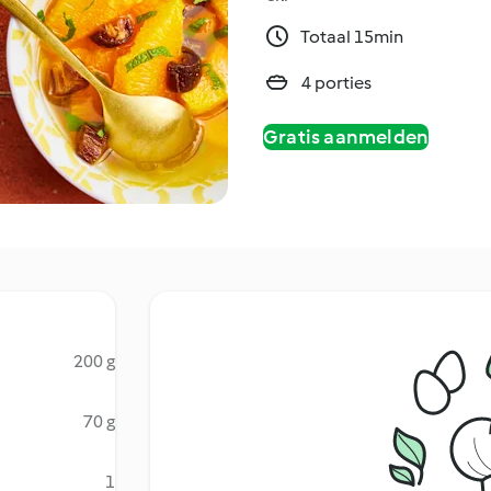
Totaal 15min
4 porties
Gratis aanmelden
200 g
70 g
1