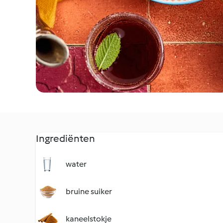
Ingrediënten
water
bruine suiker
kaneelstokje