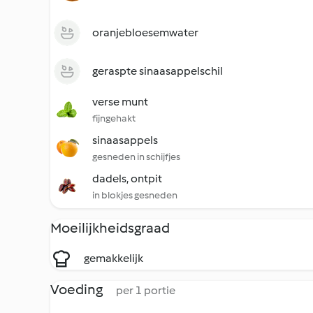
oranjebloesemwater
geraspte sinaasappelschil
verse munt
fijngehakt
sinaasappels
gesneden in schijfjes
dadels, ontpit
in blokjes gesneden
Moeilijkheidsgraad
gemakkelijk
Voeding
per 1 portie