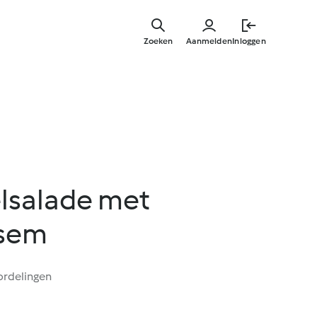
Overslaa
naar
Zoeken
Aanmelden
Inloggen
hoofdinh
lsalade met
esem
ordelingen