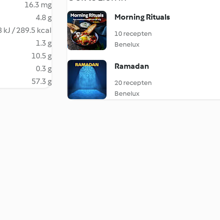
16.3 mg
Morning Rituals
4.8 g
 kJ / 289.5 kcal
10 recepten
1.3 g
Benelux
10.5 g
Ramadan
0.3 g
57.3 g
20 recepten
Benelux