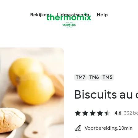
Bekijken
Lidmaatschap
Help
TM7
TM6
TM5
Biscuits au 
4.6
332 b
Voorbereiding. 10min