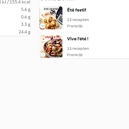
 kJ / 155.4 kcal
5.6 g
Été festif
0.6 g
13 recepten
3.3 g
Frankrijk
24.4 g
Vive l'été !
15 recepten
Frankrijk