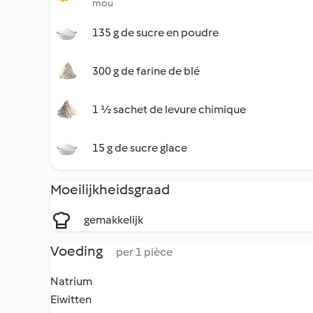
mou
135 g de sucre en poudre
300 g de farine de blé
1 ½ sachet de levure chimique
15 g de sucre glace
Moeilijkheidsgraad
gemakkelijk
Voeding
per 1 pièce
Natrium
Eiwitten