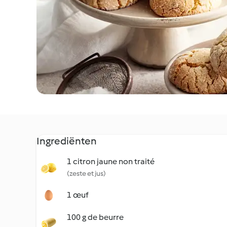
Ingrediënten
1 citron jaune non traité
(zeste et jus)
1 œuf
100 g de beurre