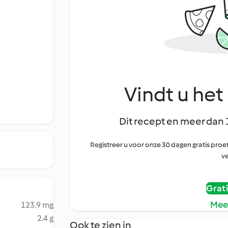
Vindt u het 
Dit recept en meer dan 
Registreer u voor onze 30 dagen gratis pr
ve
Grat
Mee
123.9 mg
2.4 g
Ook te zien in