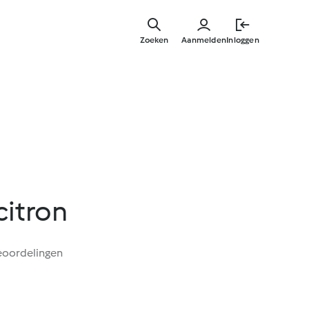
Overslaa
naar
Zoeken
Aanmelden
Inloggen
hoofdinh
citron
eoordelingen