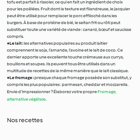
tofu est parfait à rissoler, ce qui en fait un ingrédient de choix
pour les poêlées. Fruit dont la texture est filandreuse, le jacquier
peut être utilisé pour remplacer le porc effiloché dans les
burgers. À base de protéine de blé, le seitan frit ou rôti peut
substituer toute une variété de viande : canard, bœuf et saucisse
compris.
●
Le lait :
les alternatives populaires au produit laitier
comprennent le soja, l’amande, l’avoine et le lait de coco. Ce
dernier apporte une excellente touche crémeuse aux currys,
bouillons et soupes. Ils peuvent tous être utilisés dans un
multitude de recettes de la même manière que le lait classique.
●
Le fromage :
presque chaque fromage possède son substitut, y
compris les plus populaires : parmesan, cheddar et mozzarella.
Envie d’impressionner ? Élaborez votre propre
Fromage,
alternative végétale
.
Nos recettes