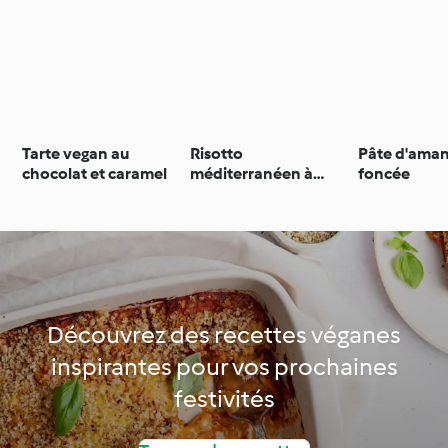
Tarte vegan au
Risotto
Pâte d'ama
chocolat et caramel
méditerranéen à
foncée
l'orge
Découvrez des recettes véganes
inspirantes pour vos prochaines
festivités