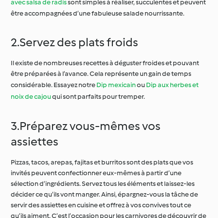
avec salsa de radis
sont simples à réaliser, succulentes et peuvent
être accompagnées d’une fabuleuse salade nourrissante.
2.Servez des plats froids
Il existe de nombreuses recettes à déguster froides et pouvant
être préparées à l’avance. Cela représente un gain de temps
considérable. Essayez notre
Dip mexicain
ou
Dip aux herbes et
noix de cajou
qui sont parfaits pour tremper.
3.Préparez vous-mêmes vos
assiettes
Pizzas, tacos, arepas, fajitas et burritos sont des plats que vos
invités peuvent confectionner eux-mêmes à partir d’une
sélection d’ingrédients. Servez tous les éléments et laissez-les
décider ce qu’ils vont manger. Ainsi, épargnez-vous la tâche de
servir des assiettes en cuisine et offrez à vos convives tout ce
qu’ils aiment. C’est l’occasion pour les carnivores de découvrir de