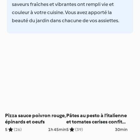
saveurs fraîches et vibrantes ont rempli vie et
couleur à votre cuisine. Vous avez apporté la
beauté du jardin dans chacune de vos assiettes.
Pizza sauce poivron rouge,
Pâtes au pesto à l'italienne
épinards et oeufs
et tomates cerises confites
(végétarien)
5
(26)
1h 45min
5
(39)
30min