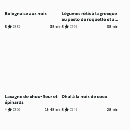
Bolognaise aux noix
Légumes rôtis à la grecque
au pesto de roquette et au
citron
5
(53)
35min
5
(29)
35min
Lasagne de chou-fleur et
Dhal à la noix de coco
épinards
4
(30)
1h 45min
5
(14)
25min