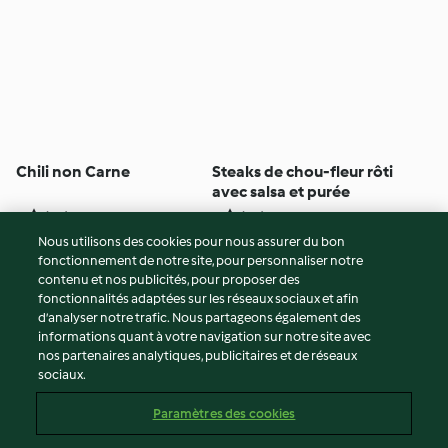
Chili non Carne
Steaks de chou-fleur rôti
avec salsa et purée
4
(10)
1h
5
(26)
1h
Nous utilisons des cookies pour nous assurer du bon
fonctionnement de notre site, pour personnaliser notre
© Copyright 2026
contenu et nos publicités, pour proposer des
fonctionnalités adaptées sur les réseaux sociaux et afin
Conditions d'utilisation
d’analyser notre trafic. Nous partageons également des
Politique de confidentialité
informations quant à votre navigation sur notre site avec
Non-responsabilité
nos partenaires analytiques, publicitaires et de réseaux
sociaux.
Mentions légales
Cookies
Paramètres des cookies
Contenu du rapport