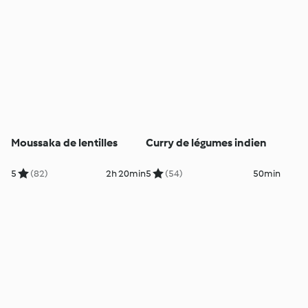
Moussaka de lentilles
Curry de légumes indien
5
(82)
2h 20min
5
(54)
50min