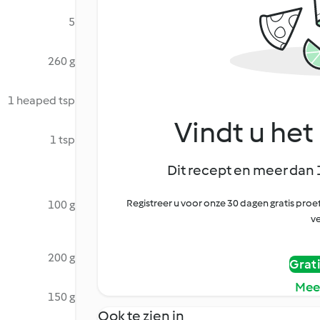
5
260 g
1 heaped tsp
Vindt u het 
1 tsp
Dit recept en meer dan 
Registreer u voor onze 30 dagen gratis pr
100 g
ve
200 g
Grat
Mee
150 g
Ook te zien in