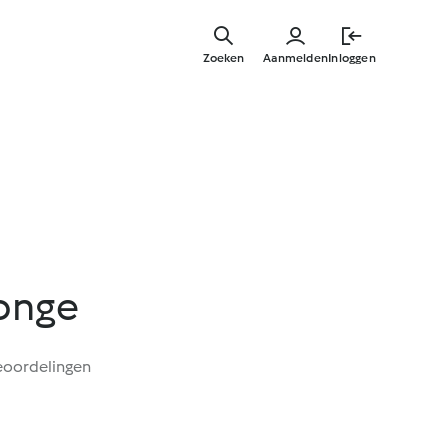
Overslaa
naar
Zoeken
Aanmelden
Inloggen
hoofdinh
ponge
eoordelingen