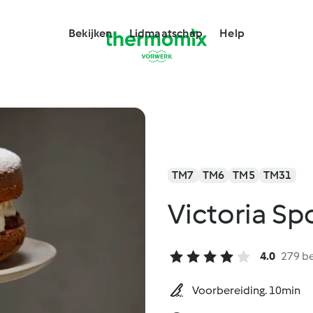
Bekijken
Lidmaatschap
Help
TM7
TM6
TM5
TM31
Victoria S
4.0
279 b
Voorbereiding. 10min