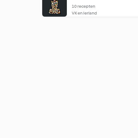
10 recepten
VK en Ierland