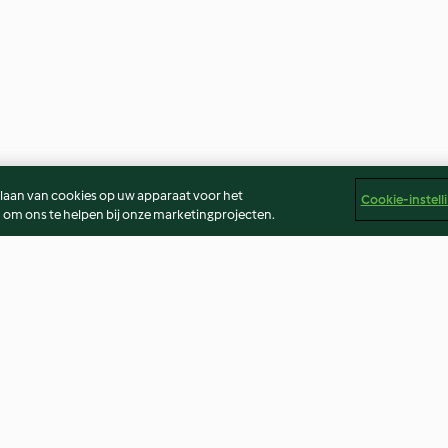
slaan van cookies op uw apparaat voor het
Cookie-instell
 om ons te helpen bij onze marketingprojecten.
Sponge cake
Meatballs with
3.7
(59)
4.4
(433)