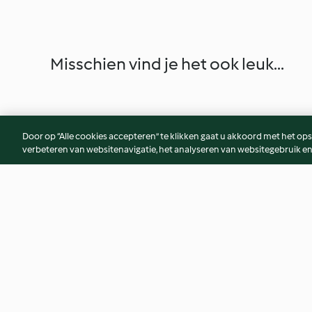
Misschien vind je het ook leuk...
Door op “Alle cookies accepteren” te klikken gaat u akkoord met het op
verbeteren van websitenavigatie, het analyseren van websitegebruik en
Chocolate Chip Muffins
Cauliflower cheese
4.1
(67)
4.7
(180)