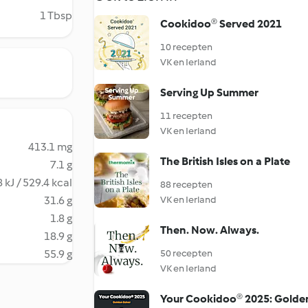
1 Tbsp
Cookidoo® Served 2021
10 recepten
VK en Ierland
Serving Up Summer
11 recepten
VK en Ierland
413.1 mg
The British Isles on a Plate
7.1 g
 kJ / 529.4 kcal
88 recepten
31.6 g
VK en Ierland
1.8 g
Then. Now. Always.
18.9 g
55.9 g
50 recepten
VK en Ierland
Your Cookidoo® 2025: Golde