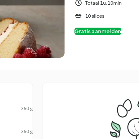
Totaal 1u. 10min
10 slices
Gratis aanmelden
260 g
260 g