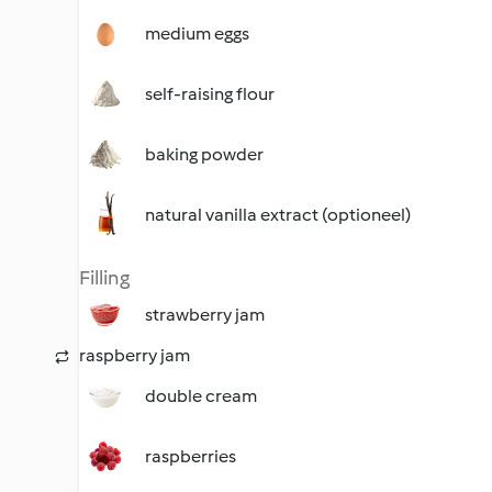
medium eggs
self-raising flour
baking powder
natural vanilla extract (optioneel)
Filling
strawberry jam
raspberry jam
double cream
raspberries