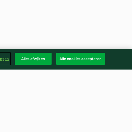
ingen
Alles afwijzen
Alle cookies accepteren
 Tomato Sauce
Lasagne Bolognese
4.3
(116)