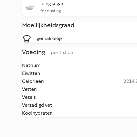
icing sugar
for dusting
Moeilijkheidsgraad
gemakkelijk
Voeding
per 1 slice
Natrium
Eiwitten
Calorieën
2214.8
Vetten
Vezels
Verzadigd vet
Koolhydraten