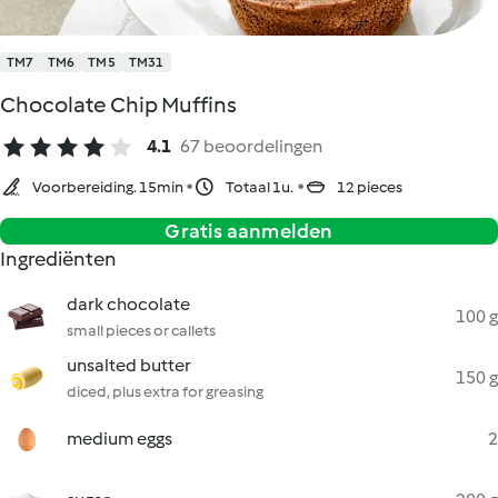
TM7
TM6
TM5
TM31
Chocolate Chip Muffins
4.1
67 beoordelingen
Voorbereiding. 15min
Totaal 1u.
12 pieces
Gratis aanmelden
Ingrediënten
dark chocolate
100 g
small pieces or callets
unsalted butter
150 g
diced, plus extra for greasing
medium eggs
2