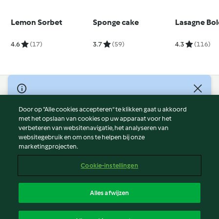
Lemon Sorbet
Sponge cake
Lasagne Bo
4.6
(17)
3.7
(59)
4.3
(116)
© Copyright 2026
Door op “Alle cookies accepteren” te klikken gaat u akkoord
Gebruiksvoorwaarden
met het opslaan van cookies op uw apparaat voor het
Privacybeleid
verbeteren van websitenavigatie, het analyseren van
Disclaimer
websitegebruik en om ons te helpen bij onze
marketingprojecten.
Colofon
Cookies
Cookie-instellingen
Verslag Inhoud
Opzegging van contract
Alles afwijzen
Toegankelijkheidsverklaring