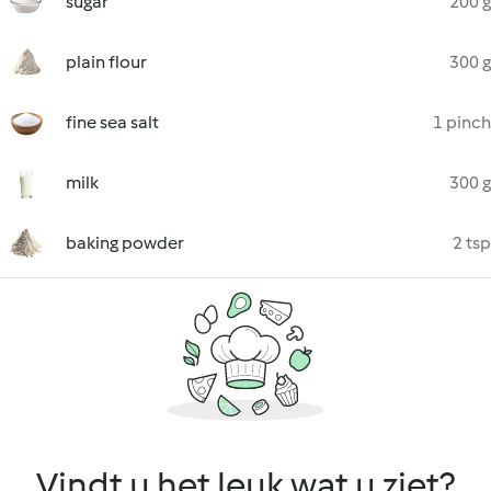
sugar
200 g
plain flour
300 g
fine sea salt
1 pinch
milk
300 g
baking powder
2 tsp
Vindt u het leuk wat u ziet?