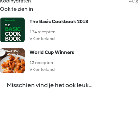
Koolhydraten
40 g
Ook te zien in
The Basic Cookbook 2018
174 recepten
VK en Ierland
World Cup Winners
13 recepten
VK en Ierland
Misschien vind je het ook leuk...