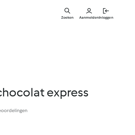
Overslaa
naar
Zoeken
Aanmelden
Inloggen
hoofdinh
chocolat express
eoordelingen