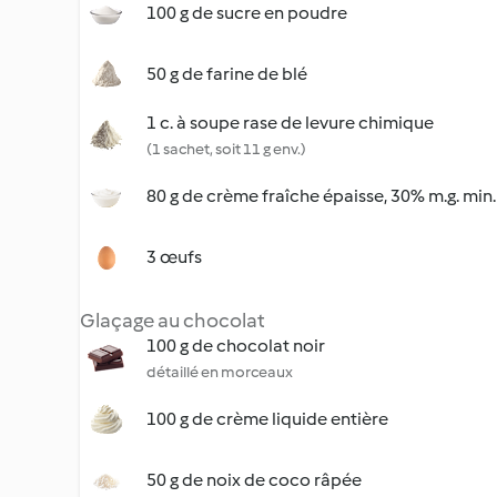
100 g de sucre en poudre
50 g de farine de blé
1 c. à soupe rase de levure chimique
(1 sachet, soit 11 g env.)
80 g de crème fraîche épaisse, 30% m.g. min.
3 œufs
Glaçage au chocolat
100 g de chocolat noir
détaillé en morceaux
100 g de crème liquide entière
50 g de noix de coco râpée