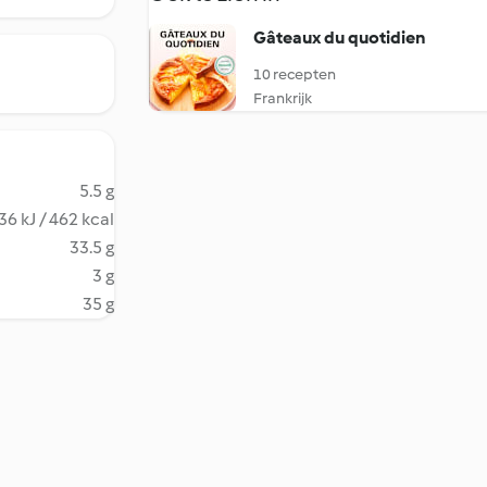
Gâteaux du quotidien
10 recepten
Frankrijk
5.5 g
36 kJ / 462 kcal
33.5 g
3 g
35 g