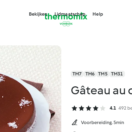
Bekijken
Lidmaatschap
Help
TM7
TM6
TM5
TM31
Gâteau au 
4.1
492 b
Voorbereiding. 5min