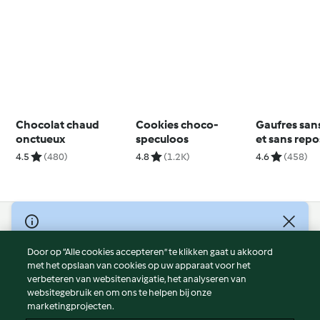
Chocolat chaud
Cookies choco-
Gaufres san
onctueux
speculoos
et sans repo
4.5
(480)
4.8
(1.2K)
4.6
(458)
© Copyright 2026
Door op “Alle cookies accepteren” te klikken gaat u akkoord
Gebruiksvoorwaarden
met het opslaan van cookies op uw apparaat voor het
Privacybeleid
verbeteren van websitenavigatie, het analyseren van
Disclaimer
websitegebruik en om ons te helpen bij onze
marketingprojecten.
Colofon