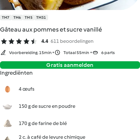
TM7
TM6
TM5
TM31
Gâteau aux pommes et sucre vanillé
4.4
611 beoordelingen
Voorbereiding. 15min
Totaal 55min
6 parts
Gratis aanmelden
Ingrediënten
4 œufs
150 g de sucre en poudre
170 g de farine de blé
2 c. à café de levure chimique