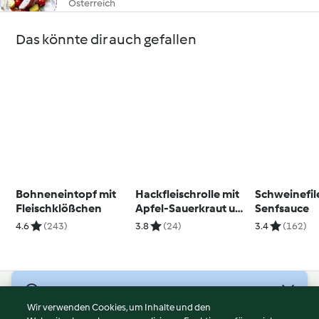
Österreich
Das könnte dir auch gefallen
Bohneneintopf mit
Hackfleischrolle mit
Schweinefil
Fleischklößchen
Apfel-Sauerkraut und
Senfsauce
Kartoffeln
4.6
(243)
3.8
(24)
3.4
(162)
© Copyright 2026
Wir verwenden Cookies, um Inhalte und den