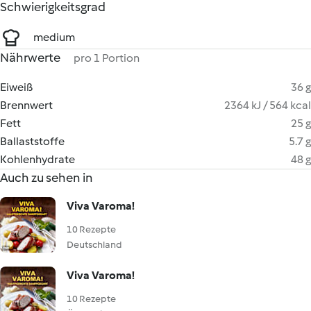
Schwierigkeitsgrad
medium
Nährwerte
pro 1 Portion
Eiweiß
36 g
Brennwert
2364 kJ / 564 kcal
Fett
25 g
Ballaststoffe
5.7 g
Kohlenhydrate
48 g
Auch zu sehen in
Viva Varoma!
10 Rezepte
Deutschland
Viva Varoma!
10 Rezepte