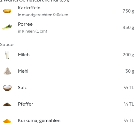
Kartoffeln
750 g
in mundgerechten Stücken
Porree
450 g
in Ringen (1 cm)
Sauce
Milch
200 g
Mehl
30 g
Salz
½ TL
Pfeffer
¼ TL
Kurkuma, gemahlen
½ TL