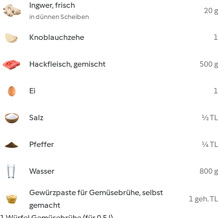
Ingwer, frisch
20 g
in dünnen Scheiben
Knoblauchzehe
1
Hackfleisch, gemischt
500 g
Ei
1
Salz
½ TL
Pfeffer
¼ TL
Wasser
800 g
Gewürzpaste für Gemüsebrühe, selbst
1 geh. TL
gemacht
1 Würfel Gemüsebrühe (für 0,5 l)