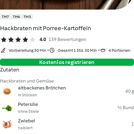
TM7
TM6
TM5
Hackbraten mit Porree-Kartoffeln
4.0
139 Bewertungen
Vorbereitung 30 Min
Gesamt 1 Std. 30 Min
4 Portionen
Kostenlos registrieren
Zutaten
Hackbraten und Gemüse
altbackenes Brötchen
40 g
in Stücken
Petersilie
½ Bund
ohne Stiele
Zwiebel
1
halbiert