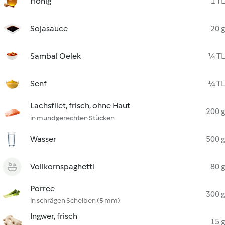
Honig
1 TL
Sojasauce
20 g
Sambal Oelek
¼ TL
Senf
¼ TL
Lachsfilet, frisch, ohne Haut
200 g
in mundgerechten Stücken
Wasser
500 g
Vollkornspaghetti
80 g
Porree
300 g
in schrägen Scheiben (5 mm)
Ingwer, frisch
15 g