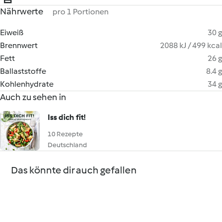
Nährwerte
pro 1 Portionen
Eiweiß
30 g
Brennwert
2088 kJ / 499 kcal
Fett
26 g
Ballaststoffe
8.4 g
Kohlenhydrate
34 g
Auch zu sehen in
Iss dich fit!
10 Rezepte
Deutschland
Das könnte dir auch gefallen