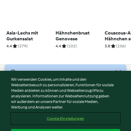
Asia-Lachs mit
Hähnchenbrust
Couscous-Au
Gurkensalat
Genovese
Hähnchen s
4.4
(279)
4.4
(102)
3.8
(106)
© Copyright 2026
Wir verwenden Cookies, um Inhalte und den
Webseitenbesuch zu personalisieren, Funktionen für soziale
Nutzungsbedingungen
Medien anbieten zu können und Webseitenzugriffe zu
Datenschutzrichtlinien
analysieren. Informationen zur Webseitennutzung geben
Disclaimer
wir außerdem an unsere Partner für soziale Medien,
Werbung und Analysen weiter.
Impressum
Cookies
Cookie Einstellungen
Bericht Inhalt