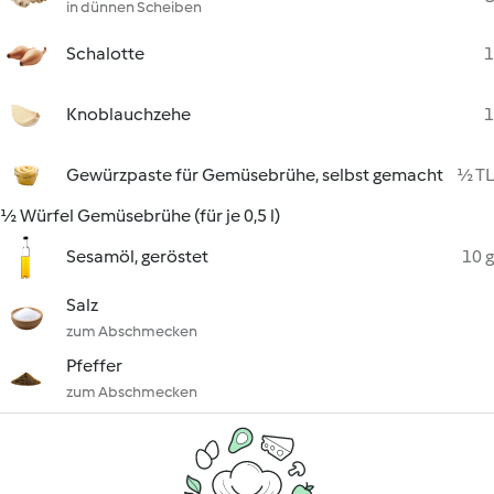
in dünnen Scheiben
Schalotte
1
Knoblauchzehe
1
Gewürzpaste für Gemüsebrühe, selbst gemacht
½ TL
½ Würfel Gemüsebrühe (für je 0,5 l)
Sesamöl, geröstet
10 g
Salz
zum Abschmecken
Pfeffer
zum Abschmecken