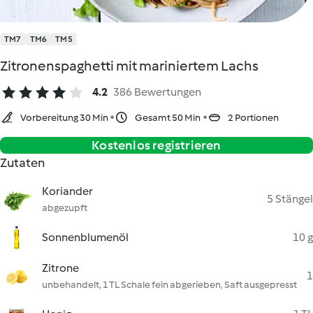
TM7
TM6
TM5
Zitronenspaghetti mit mariniertem Lachs
4.2
386 Bewertungen
Vorbereitung 30 Min
Gesamt 50 Min
2 Portionen
Kostenlos registrieren
Zutaten
Koriander
5 Stängel
abgezupft
Sonnenblumenöl
10 g
Zitrone
1
unbehandelt, 1 TL Schale fein abgerieben, Saft ausgepresst