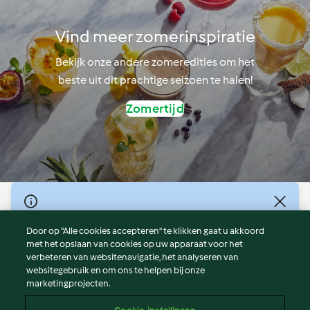
Vind meer zomerinspiratie
Bekijk onze andere zomeredities om het
beste uit dit prachtige seizoen te halen!
Zomertijd
© Copyright 2026
Door op “Alle cookies accepteren” te klikken gaat u akkoord
Gebruiksvoorwaarden
met het opslaan van cookies op uw apparaat voor het
Privacybeleid
verbeteren van websitenavigatie, het analyseren van
Disclaimer
websitegebruik en om ons te helpen bij onze
marketingprojecten.
Colofon
Cookies