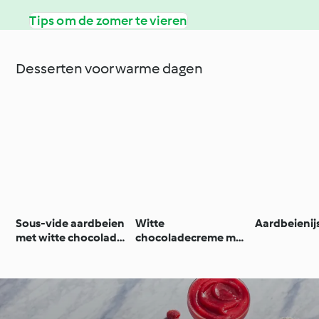
Tips om de zomer te vieren
Desserten voor warme dagen
Sous-vide aardbeien
Witte
Aardbeienij
met witte chocolade
chocoladecreme met
mousse
mangosaus (vegan)