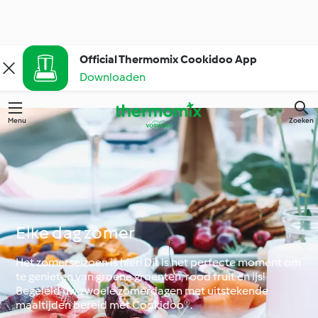
Official Thermomix Cookidoo App
Downloaden
Menu
Zoeken
Elke dag zomer
Het zomerseizoen is hier! Dit is het perfecte moment om
te genieten van groene groenten, rood fruit en ijs!
Begeleid uw zwoele zomerdagen met uitstekende
maaltijden bereid met Cookidoo®.