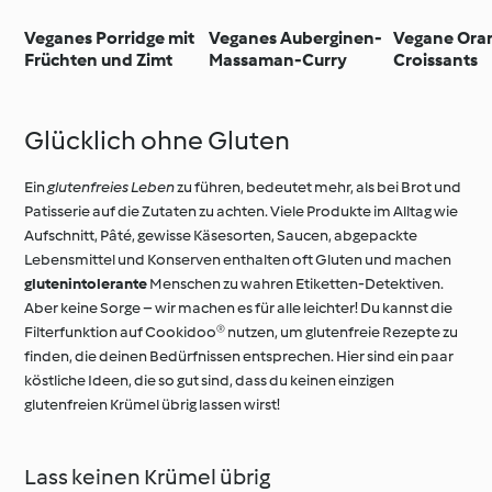
Veganes Porridge mit
Veganes Auberginen-
Vegane Ora
Früchten und Zimt
Massaman-Curry
Croissants
Glücklich ohne Gluten
Ein
glutenfreies Leben
zu führen, bedeutet mehr, als bei Brot und
Patisserie auf die Zutaten zu achten. Viele Produkte im Alltag wie
Aufschnitt, Pâté, gewisse Käsesorten, Saucen, abgepackte
Lebensmittel und Konserven enthalten oft Gluten und machen
glutenintolerante
Menschen zu wahren Etiketten-Detektiven.
Aber keine Sorge – wir machen es für alle leichter! Du kannst die
Filterfunktion auf Cookidoo® nutzen, um glutenfreie Rezepte zu
finden, die deinen Bedürfnissen entsprechen. Hier sind ein paar
köstliche Ideen, die so gut sind, dass du keinen einzigen
glutenfreien Krümel übrig lassen wirst!
Lass keinen Krümel übrig