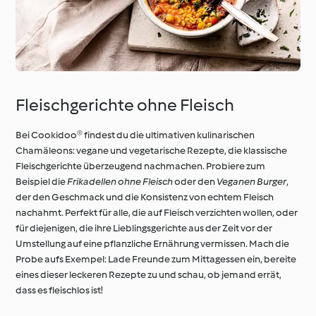
Fleischgerichte ohne Fleisch
Bei Cookidoo® findest du die ultimativen kulinarischen
Chamäleons: vegane und vegetarische Rezepte, die klassische
Fleischgerichte überzeugend nachmachen. Probiere zum
Beispiel die
Frikadellen ohne Fleisch
oder den
Veganen Burger
,
der den Geschmack und die Konsistenz von echtem Fleisch
nachahmt. Perfekt für alle, die auf Fleisch verzichten wollen, oder
für diejenigen, die ihre Lieblingsgerichte aus der Zeit vor der
Umstellung auf eine pflanzliche Ernährung vermissen. Mach die
Probe aufs Exempel: Lade Freunde zum Mittagessen ein, bereite
eines dieser leckeren Rezepte zu und schau, ob jemand errät,
dass es fleischlos ist!