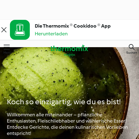
Die Thermomix ® Cookidoo ® App
Herunterladen
Menü
Suchen
Koch so einzigartig, wie du es bist!
Willkommen alle miteinander – pflanzliche
Enthusiasten, Fleischliebhaber und wählerische Esser!
Entdecke Gerichte, die deinen kulinarischen Vorlieben
entspricht!