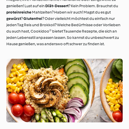
genießen! Lust auf ein
Diät-Dessert
? Kein Problem. Brauchst du
proteinreiche
Mahlzeiten? Haben wir auch! Magst du es gut
gewürzt
?
Glutenfrei
? Oder vielleicht möchtest du einfach nur
jeden Tag Reis und Brokkoli? Welche Bedürfnisse oder Vorlieben
du auch hast, Cookidoo® bietet Tausende Rezepte, die sich an
jeden Lebensstil anpassen lassen. So kannst du unbeschwert zu
Hause genießen, was anderswo oft schwer zu finden ist.