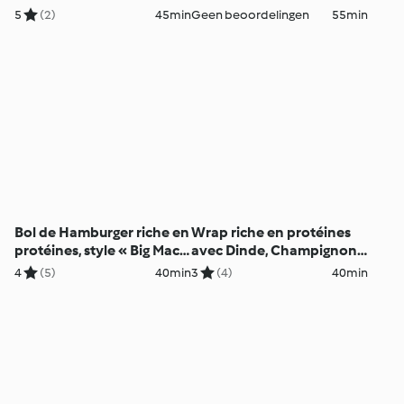
vert
(diabète)
5
(2)
45min
Geen beoordelingen
55min
Bol de Hamburger riche en
Wrap riche en protéines
protéines, style « Big Mac
avec Dinde, Champignons
»
et Fromage Cottage
4
(5)
40min
3
(4)
40min