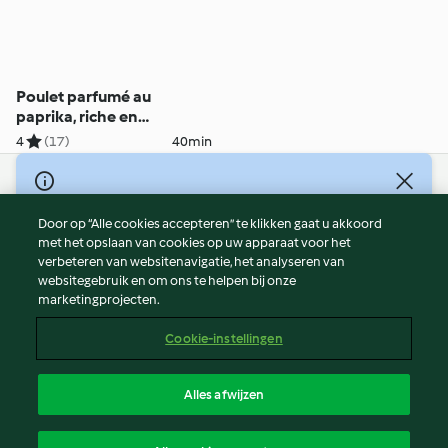
Poulet parfumé au
paprika, riche en
protéines, avec purée de
4
(17)
40min
patates douces et crème
de noix de cajou
© Copyright 2026
Door op “Alle cookies accepteren” te klikken gaat u akkoord
Gebruiksvoorwaarden
met het opslaan van cookies op uw apparaat voor het
Privacybeleid
verbeteren van websitenavigatie, het analyseren van
Disclaimer
websitegebruik en om ons te helpen bij onze
marketingprojecten.
Colofon
Cookies
Cookie-instellingen
Verslag Inhoud
Opzegging van contract
Alles afwijzen
Toegankelijkheidsverklaring