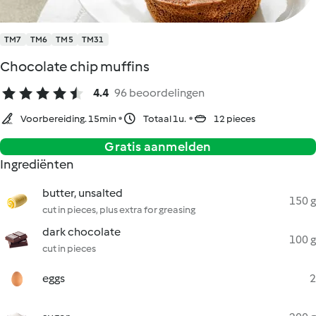
TM7
TM6
TM5
TM31
Chocolate chip muffins
4.4
96 beoordelingen
Voorbereiding. 15min
Totaal 1u.
12 pieces
Gratis aanmelden
Ingrediënten
butter, unsalted
150 g
cut in pieces, plus extra for greasing
dark chocolate
100 g
cut in pieces
eggs
2