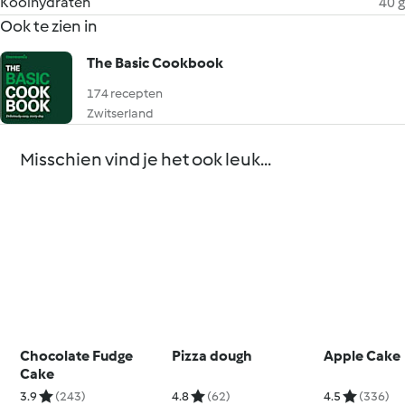
Koolhydraten
40 g
Ook te zien in
The Basic Cookbook
174 recepten
Zwitserland
Misschien vind je het ook leuk...
Chocolate Fudge
Pizza dough
Apple Cake
Cake
3.9
(243)
4.8
(62)
4.5
(336)