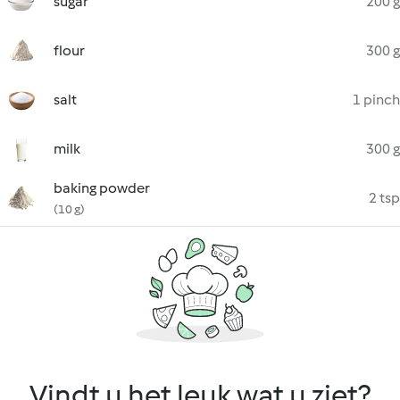
sugar
200 g
flour
300 g
salt
1 pinch
milk
300 g
baking powder
2 tsp
(10 g)
Vindt u het leuk wat u ziet?