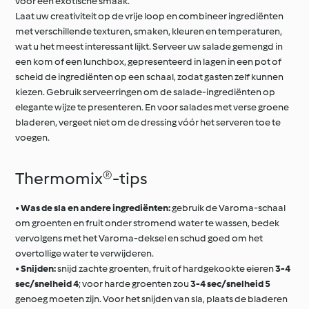
voor een exotische smaak.
Laat uw creativiteit op de vrije loop en combineer ingrediënten
met verschillende texturen, smaken, kleuren en temperaturen,
wat u het meest interessant lijkt. Serveer uw salade gemengd in
een kom of een lunchbox, gepresenteerd in lagen in een pot of
scheid de ingrediënten op een schaal, zodat gasten zelf kunnen
kiezen. Gebruik serveerringen om de salade-ingrediënten op
elegante wijze te presenteren. En voor salades met verse groene
bladeren, vergeet niet om de dressing vóór het serveren toe te
voegen.
Thermomix®-tips
•
Was de sla en andere ingrediënten:
gebruik de Varoma-schaal
om groenten en fruit onder stromend water te wassen, bedek
vervolgens met het Varoma-deksel en schud goed om het
overtollige water te verwijderen.
•
Snijden:
snijd zachte groenten, fruit of hardgekookte eieren
3-4
sec/snelheid 4
; voor harde groenten zou
3-4 sec/snelheid 5
genoeg moeten zijn. Voor het snijden van sla, plaats de bladeren