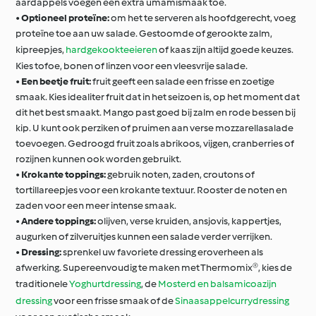
aardappels voegen een extra umamismaak toe.
•
Optioneel proteïne:
om het te serveren als hoofdgerecht, voeg
proteïne toe aan uw salade. Gestoomde of gerookte zalm,
kipreepjes,
hardgekookteeieren
of kaas zijn altijd goede keuzes.
Kies tofoe, bonen of linzen voor een vleesvrije salade.
•
Een beetje fruit:
fruit geeft een salade een frisse en zoetige
smaak. Kies idealiter fruit dat in het seizoen is, op het moment dat
dit het best smaakt. Mango past goed bij zalm en rode bessen bij
kip. U kunt ook perziken of pruimen aan verse mozzarellasalade
toevoegen. Gedroogd fruit zoals abrikoos, vijgen, cranberries of
rozijnen kunnen ook worden gebruikt.
•
Krokante toppings:
gebruik noten, zaden, croutons of
tortillareepjes voor een krokante textuur. Rooster de noten en
zaden voor een meer intense smaak.
•
Andere toppings:
olijven, verse kruiden, ansjovis, kappertjes,
augurken of zilveruitjes kunnen een salade verder verrijken.
•
Dressing:
sprenkel uw favoriete dressing eroverheen als
afwerking. Supereenvoudig te maken met Thermomix®, kies de
traditionele
Yoghurtdressing
, de
Mosterd en balsamicoazijn
dressing
voor een frisse smaak of de
Sinaasappelcurrydressing