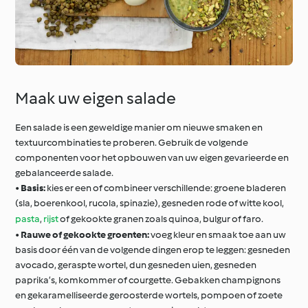
Maak uw eigen salade
Een salade is een geweldige manier om nieuwe smaken en
textuurcombinaties te proberen. Gebruik de volgende
componenten voor het opbouwen van uw eigen gevarieerde en
gebalanceerde salade.
•
Basis:
kies er een of combineer verschillende: groene bladeren
(sla, boerenkool, rucola, spinazie), gesneden rode of witte kool,
pasta
,
rijst
of gekookte granen zoals quinoa, bulgur of faro.
•
Rauwe of gekookte groenten:
voeg kleur en smaak toe aan uw
basis door één van de volgende dingen erop te leggen: gesneden
avocado, geraspte wortel, dun gesneden uien, gesneden
paprika’s, komkommer of courgette. Gebakken champignons
en gekaramelliseerde geroosterde wortels, pompoen of zoete