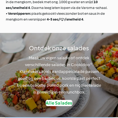
in de mengkom, bedek met ong. 1000 g water en snijd
10
sec/snelheid 4
. Daarna leeg laten lopen via de Varoma-schaal.
•
Versnipperen:
plaats gekookt vlees zonder bot en saus in de
mengkom en versnipper
4-5 sec//snelheid 4
.
Ontdek onze salades
Maak uw eigen salade of ontdek
verschillende salades in Cookidoo®.
Klassiekers zoals aardappelsalade passen
goed bij een barbecue, koolsla past perfect
bij een broodje pulled pork en niçoisesalade
is geweldig in een lunchbox.
Alle Salades