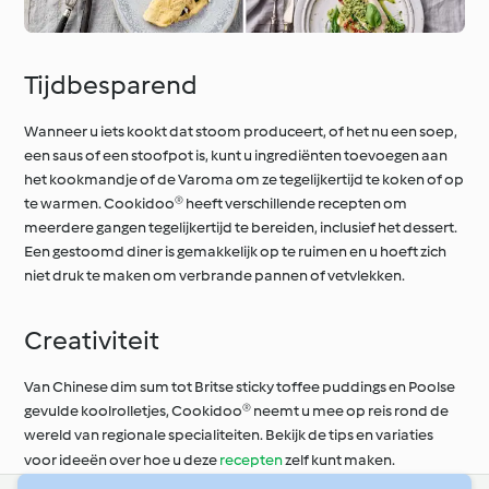
Tijdbesparend
Wanneer u iets kookt dat stoom produceert, of het nu een soep,
een saus of een stoofpot is, kunt u ingrediënten toevoegen aan
het kookmandje of de Varoma om ze tegelijkertijd te koken of op
te warmen. Cookidoo® heeft verschillende recepten om
meerdere gangen tegelijkertijd te bereiden, inclusief het dessert.
Een gestoomd diner is gemakkelijk op te ruimen en u hoeft zich
niet druk te maken om verbrande pannen of vetvlekken.
Creativiteit
Van Chinese dim sum tot Britse sticky toffee puddings en Poolse
gevulde koolrolletjes, Cookidoo® neemt u mee op reis rond de
wereld van regionale specialiteiten. Bekijk de tips en variaties
voor ideeën over hoe u deze
recepten
zelf kunt maken.