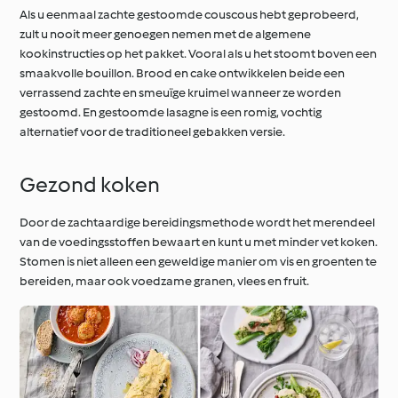
Als u eenmaal zachte gestoomde couscous hebt geprobeerd,
zult u nooit meer genoegen nemen met de algemene
kookinstructies op het pakket. Vooral als u het stoomt boven een
smaakvolle bouillon. Brood en cake ontwikkelen beide een
verrassend zachte en smeuïge kruimel wanneer ze worden
gestoomd. En gestoomde lasagne is een romig, vochtig
alternatief voor de traditioneel gebakken versie.
Gezond koken
Door de zachtaardige bereidingsmethode wordt het merendeel
van de voedingsstoffen bewaart en kunt u met minder vet koken.
Stomen is niet alleen een geweldige manier om vis en groenten te
bereiden, maar ook voedzame granen, vlees en fruit.