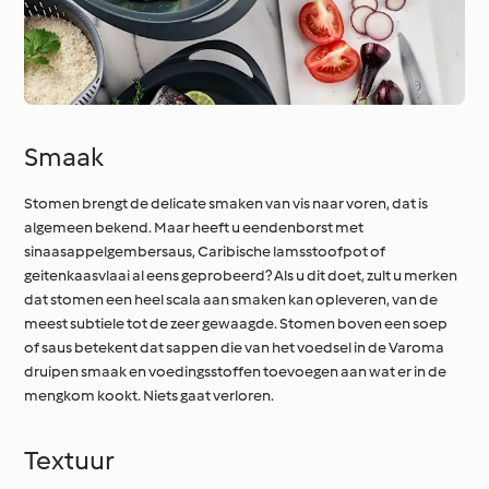
Smaak
Stomen brengt de delicate smaken van vis naar voren, dat is
algemeen bekend. Maar heeft u eendenborst met
sinaasappelgembersaus, Caribische lamsstoofpot of
geitenkaasvlaai al eens geprobeerd? Als u dit doet, zult u merken
dat stomen een heel scala aan smaken kan opleveren, van de
meest subtiele tot de zeer gewaagde. Stomen boven een soep
of saus betekent dat sappen die van het voedsel in de Varoma
druipen smaak en voedingsstoffen toevoegen aan wat er in de
mengkom kookt. Niets gaat verloren.
Textuur