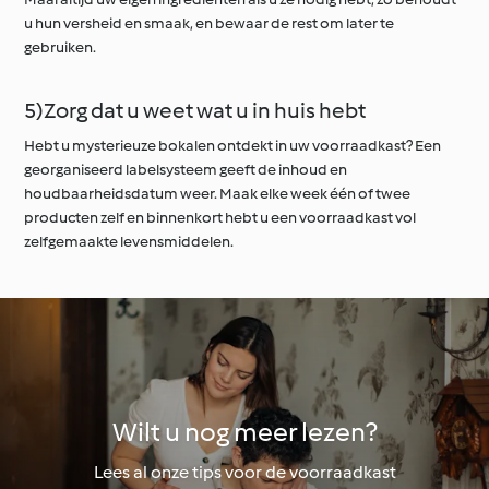
u hun versheid en smaak, en bewaar de rest om later te
gebruiken.
5)Zorg dat u weet wat u in huis hebt
Hebt u mysterieuze bokalen ontdekt in uw voorraadkast? Een
georganiseerd labelsysteem geeft de inhoud en
houdbaarheidsdatum weer. Maak elke week één of twee
producten zelf en binnenkort hebt u een voorraadkast vol
zelfgemaakte levensmiddelen.
Wilt u nog meer lezen?
Lees al onze tips voor de voorraadkast