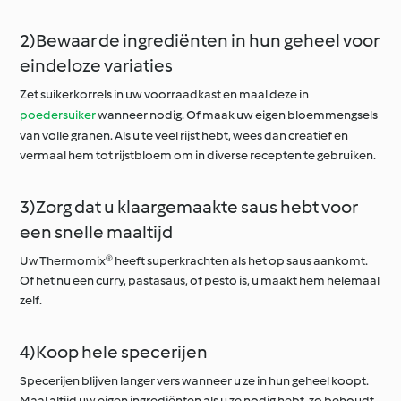
2)Bewaar de ingrediënten in hun geheel voor
eindeloze variaties
Zet suikerkorrels in uw voorraadkast en maal deze in
poedersuiker
wanneer nodig. Of maak uw eigen bloemmengsels
van volle granen. Als u te veel rijst hebt, wees dan creatief en
vermaal hem tot rijstbloem om in diverse recepten te gebruiken.
3)Zorg dat u klaargemaakte saus hebt voor
een snelle maaltijd
Uw Thermomix® heeft superkrachten als het op saus aankomt.
Of het nu een curry, pastasaus, of pesto is, u maakt hem helemaal
zelf.
4)Koop hele specerijen
Specerijen blijven langer vers wanneer u ze in hun geheel koopt.
Maal altijd uw eigen ingrediënten als u ze nodig hebt, zo behoudt