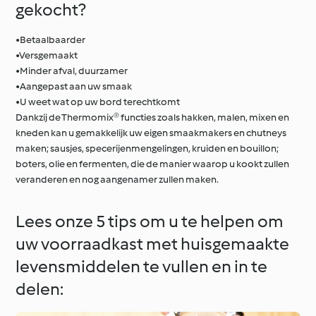
gekocht?
•Betaalbaarder
•Versgemaakt
•Minder afval, duurzamer
•Aangepast aan uw smaak
•U weet wat op uw bord terechtkomt
Dankzij de Thermomix® functies zoals hakken, malen, mixen en
kneden kan u gemakkelijk uw eigen smaakmakers en chutneys
maken; sausjes, specerijenmengelingen, kruiden en bouillon;
boters, olie en fermenten, die de manier waarop u kookt zullen
veranderen en nog aangenamer zullen maken.
Lees onze 5 tips om u te helpen om
uw voorraadkast met huisgemaakte
levensmiddelen te vullen en in te
delen: