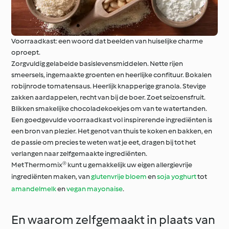
Voorraadkast: een woord dat beelden van huiselijke charme
oproept.
Zorgvuldig gelabelde basislevensmiddelen. Nette rijen
smeersels, ingemaakte groenten en heerlijke confituur. Bokalen
robijnrode tomatensaus. Heerlijk knapperige granola. Stevige
zakken aardappelen, recht van bij de boer. Zoet seizoensfruit.
Blikken smakelijke chocoladekoekjes om van te watertanden.
Een goedgevulde voorraadkast vol inspirerende ingrediënten is
een bron van plezier. Het genot van thuis te koken en bakken, en
de passie om precies te weten wat je eet, dragen bij tot het
verlangen naar zelfgemaakte ingrediënten.
Met Thermomix® kunt u gemakkelijk uw eigen allergievrije
ingrediënten maken, van
glutenvrije bloem
en
soja yoghurt
tot
amandelmelk
en
vegan mayonaise
.
En waarom zelfgemaakt in plaats van