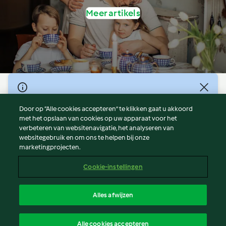
Meer artikels
© Copyright 2026
Door op “Alle cookies accepteren” te klikken gaat u akkoord
Gebruiksvoorwaarden
met het opslaan van cookies op uw apparaat voor het
Privacybeleid
verbeteren van websitenavigatie, het analyseren van
Disclaimer
websitegebruik en om ons te helpen bij onze
marketingprojecten.
Colofon
Cookies
Cookie-instellingen
Verslag Inhoud
Opzegging van contract
Alles afwijzen
Toegankelijkheidsverklaring
Nederlands
Alle cookies accepteren