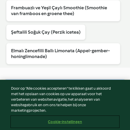
Frambuazlı ve Yeşil Çaylı Smoothie (Smoothie
van framboos en groene thee)
Şeftalili Soğuk Çay (Perzik icetea)
Elmalı Zencefilli Ballı Limonata (Appel-gember-
honinglimonade)
Door op “Alle cookies accepteren” te klikken gaat u akkoord
© Copyright 2026
met het opslaan van cookies op uw apparaat voor het
verbeteren van websitenavigatie, het analyseren van
Gebruiksvoorwaarden
websitegebruik en om ons te helpen bij onze
Privacybeleid
marketingprojecten.
Disclaimer
Cookie-instellingen
Colofon