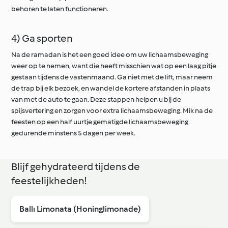
behoren te laten functioneren.
4) Ga sporten
Na de ramadan is het een goed idee om uw lichaamsbeweging
weer op te nemen, want die heeft misschien wat op een laag pitje
gestaan tijdens de vastenmaand. Ga niet met de lift, maar neem
de trap bij elk bezoek, en wandel de kortere afstanden in plaats
van met de auto te gaan. Deze stappen helpen u bij de
spijsvertering en zorgen voor extra lichaamsbeweging. Mik na de
feesten op een half uurtje gematigde lichaamsbeweging
gedurende minstens 5 dagen per week.
Blijf gehydrateerd tijdens de
feestelijkheden!
Ballı Limonata (Honinglimonade)