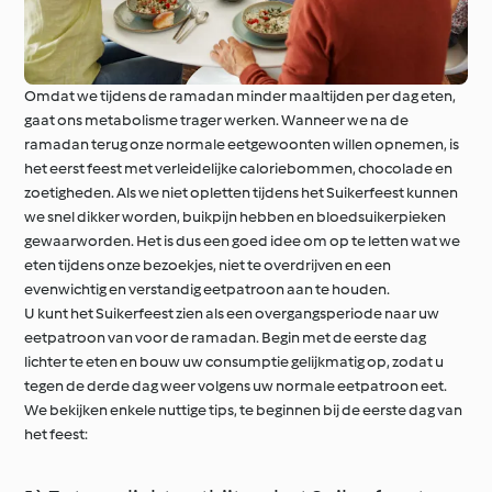
Omdat we tijdens de ramadan minder maaltijden per dag eten,
gaat ons metabolisme trager werken. Wanneer we na de
ramadan terug onze normale eetgewoonten willen opnemen, is
het eerst feest met verleidelijke caloriebommen, chocolade en
zoetigheden. Als we niet opletten tijdens het Suikerfeest kunnen
we snel dikker worden, buikpijn hebben en bloedsuikerpieken
gewaarworden. Het is dus een goed idee om op te letten wat we
eten tijdens onze bezoekjes, niet te overdrijven en een
evenwichtig en verstandig eetpatroon aan te houden.
U kunt het Suikerfeest zien als een overgangsperiode naar uw
eetpatroon van voor de ramadan. Begin met de eerste dag
lichter te eten en bouw uw consumptie gelijkmatig op, zodat u
tegen de derde dag weer volgens uw normale eetpatroon eet.
We bekijken enkele nuttige tips, te beginnen bij de eerste dag van
het feest: