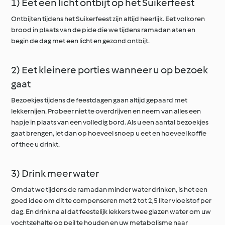
1) Eet een licht ontbijt op het Suikerfeest
Ontbijten tijdens het Suikerfeest zijn altijd heerlijk. Eet volkoren
brood in plaats van de pide die we tijdens ramadan aten en
begin de dag met een licht en gezond ontbijt.
2) Eet kleinere porties wanneer u op bezoek
gaat
Bezoekjes tijdens de feestdagen gaan altijd gepaard met
lekkernijen. Probeer niet te overdrijven en neem van alles een
hapje in plaats van een volledig bord. Als u een aantal bezoekjes
gaat brengen, let dan op hoeveel snoep u eet en hoeveel koffie
of thee u drinkt.
3) Drink meer water
Omdat we tijdens de ramadan minder water drinken, is het een
goed idee om dit te compenseren met 2 tot 2,5 liter vloeistof per
dag. En drink na al dat feestelijk lekkers twee glazen water om uw
vochtgehalte op peil te houden en uw metabolisme naar