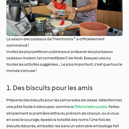
La saison des cadeaux de Thermomix® a officiellement
commencé !
Invitez les plus petits en cuisine pour préparer les plus beaux
cadeaux maison (et comestibles !) de Noël. Essayez une ou
toutes les activités suggérées… Le plus important, c'est que tout le
monde s’amuse !
1. Des biscuits pour les amis
Préparez des biscuits pour les camarades de classe. Sélectionnez
une pâte facile à découper, comme la
Pâte brisée sucrée
. Faites
simplement la première lettre du prénom de chacun, ou si vous
en avez le courage, épelez la totalité des noms ! Une fois les
biscuits décorés, emballez-les dans un adorable emballage fait