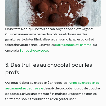
On ne fête Noël qu’une fois par an. Soyez donc extravagant !
Cuisinez une énorme barre chocolatée et choisissez des
garnitures rigolotes ! Emballez-la dans un joli papier coloré et
faites rire vos proches. Essayez les
Barres chocolat-caramel
ou
encore la
Barres choco-coco
.
3. Des truffes au chocolat pour les
profs
Qui peut résister au chocolat ? Enrobez les
Truffes au chocolat et
au caramel au beurre salé
de noix de coco, de noix ou de poudre
de cacao. Écrivez un petit mot à la main pour accompagner les
truffes maison, et n’oubliez pas d’en goûter une !