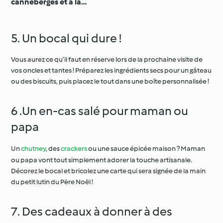
canneberges et à la
betterave rouge
5. Un bocal qui dure !
Vous aurez ce qu’il faut en réserve lors de la prochaine visite de
vos oncles et tantes ! Préparez les ingrédients secs pour un gâteau
ou des biscuits, puis placez le tout dans une boîte personnalisée !
6 .Un en-cas salé pour maman ou
papa
Un
chutney
, des
crackers
ou une sauce épicée maison ? Maman
ou papa vont tout simplement adorer la touche artisanale.
Décorez le bocal et bricolez une carte qui sera signée de la main
du petit lutin du Père Noël !
7. Des cadeaux à donner à des