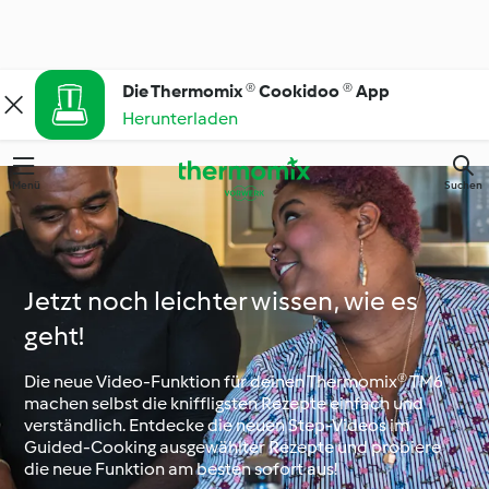
Die Thermomix ® Cookidoo ® App
Herunterladen
Menü
Suchen
Jetzt noch leichter wissen, wie es
geht!
Die neue Video-Funktion für deinen Thermomix® TM6
machen selbst die kniffligsten Rezepte einfach und
verständlich. Entdecke die neuen Step-Videos im
Guided-Cooking ausgewählter Rezepte und probiere
die neue Funktion am besten sofort aus!