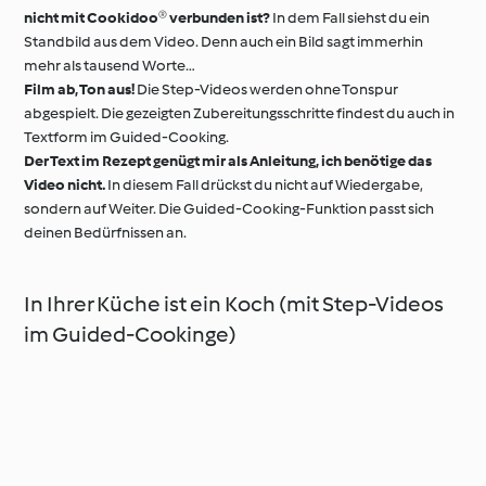
nicht mit Cookidoo® verbunden ist?
In dem Fall siehst du ein
Standbild aus dem Video. Denn auch ein Bild sagt immerhin
mehr als tausend Worte…
Film ab, Ton aus!
Die Step-Videos werden ohne Tonspur
abgespielt. Die gezeigten Zubereitungsschritte findest du auch in
Textform im Guided-Cooking.
Der Text im Rezept genügt mir als Anleitung, ich benötige das
Video nicht.
In diesem Fall drückst du nicht auf Wiedergabe,
sondern auf Weiter. Die Guided-Cooking-Funktion passt sich
deinen Bedürfnissen an.
In Ihrer Küche ist ein Koch (mit Step-Videos
im Guided-Cookinge)