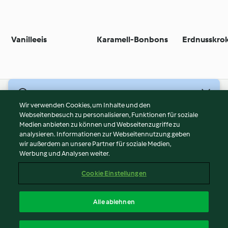
Vanilleeis
Karamell-Bonbons
Erdnusskro
© Copyright 2026
Wir verwenden Cookies, um Inhalte und den
Webseitenbesuch zu personalisieren, Funktionen für soziale
Nutzungsbedingungen
Medien anbieten zu können und Webseitenzugriffe zu
Datenschutzrichtlinien
analysieren. Informationen zur Webseitennutzung geben
Disclaimer
wir außerdem an unsere Partner für soziale Medien,
Werbung und Analysen weiter.
Impressum
Cookies
Cookie Einstellungen
Bericht Inhalt
Vertrag widerrufen
Alle ablehnen
Erklärung zur Barrierefreiheit