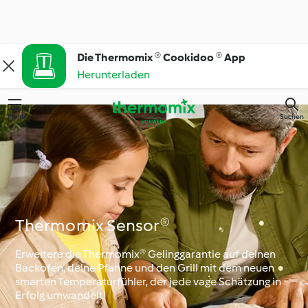
Die Thermomix ® Cookidoo ® App
Herunterladen
Menü
Suchen
Thermomix Sensor®
Erweitere die Thermomix® Gelinggarantie auf deinen
Backofen, deine Pfanne und den Grill mit dem neuen
smarten Temperaturfühler, der jede vage Schätzung in
Erfolg umwandelt!