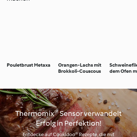
Pouletbrust Metaxa
Orangen-Lachs mit
Schweinefil
Brokkoli-Couscous
dem Ofen mi
Thermomix® Sensor verwandelt
Erfolg in Perfektion!
Entdecke auf Cookidoo® Rezepte, die mit