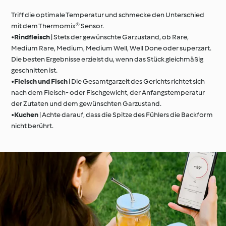
Triff die optimale Temperatur und schmecke den Unterschied
mit dem Thermomix® Sensor.
•
Rindfleisch
| Stets der gewünschte Garzustand, ob Rare,
Medium Rare, Medium, Medium Well, Well Done oder superzart.
Die besten Ergebnisse erzielst du, wenn das Stück gleichmäßig
geschnitten ist.
•
Fleisch und Fisch
| Die Gesamtgarzeit des Gerichts richtet sich
nach dem Fleisch- oder Fischgewicht, der Anfangstemperatur
der Zutaten und dem gewünschten Garzustand.
•
Kuchen
| Achte darauf, dass die Spitze des Fühlers die Backform
nicht berührt.