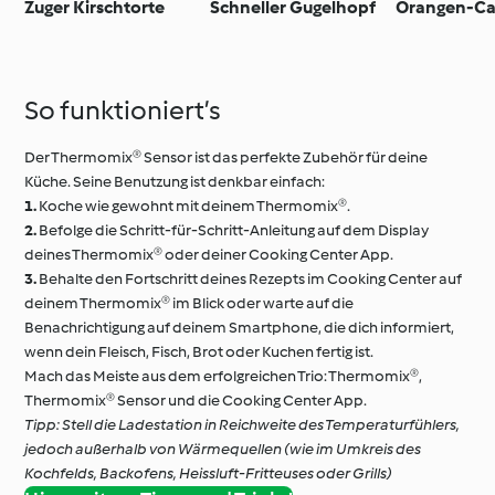
Zuger Kirschtorte
Schneller Gugelhopf
Orangen-C
So funktioniert’s
Der Thermomix® Sensor ist das perfekte Zubehör für deine
Küche. Seine Benutzung ist denkbar einfach:
1.
Koche wie gewohnt mit deinem Thermomix®.
2.
Befolge die Schritt-für-Schritt-Anleitung auf dem Display
deines Thermomix® oder deiner Cooking Center App.
3.
Behalte den Fortschritt deines Rezepts im Cooking Center auf
deinem Thermomix® im Blick oder warte auf die
Benachrichtigung auf deinem Smartphone, die dich informiert,
wenn dein Fleisch, Fisch, Brot oder Kuchen fertig ist.
Mach das Meiste aus dem erfolgreichen Trio: Thermomix®,
Thermomix® Sensor und die Cooking Center App.
Tipp: Stell die Ladestation in Reichweite des Temperaturfühlers,
jedoch außerhalb von Wärmequellen (wie im Umkreis des
Kochfelds, Backofens, Heissluft-Fritteuses oder Grills)