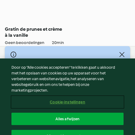
Gratin de prunes et crème
à la vanille
Geen beoordelingen
20min
© Copyright 2026
Door op “Alle cookies accepteren” te klikken gaat u akkoord
Gebruiksvoorwaarden
met het opslaan van cookies op uw apparaat voor het
Privacybeleid
verbeteren van websitenavigatie, het analyseren van
Disclaimer
websitegebruik en om ons te helpen bij onze
marketingprojecten.
Colofon
Cookies
Cookie-instellingen
Verslag Inhoud
Opzegging van contract
Alles afwijzen
Toegankelijkheidsverklaring