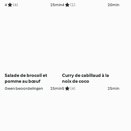
4
(4)
25min
4
(1)
20min
Salade de brocoli et
Curry de cabillaud à la
pomme au bœuf
noix de coco
Geen beoordelingen
25min
5
(4)
25min