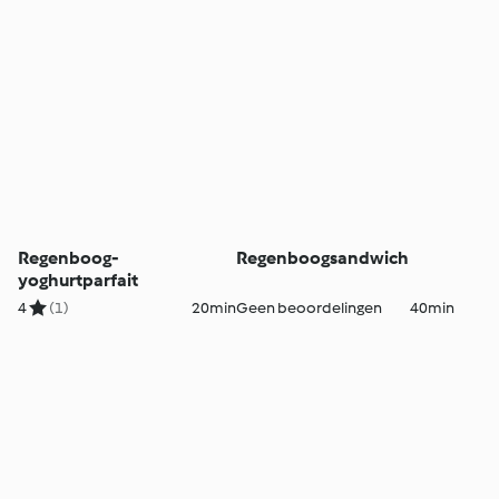
Regenboog-
Regenboogsandwich
yoghurtparfait
4
(1)
20min
Geen beoordelingen
40min