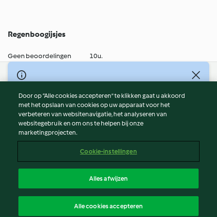
Regenboogijsjes
Geen beoordelingen
10u.
© Copyright 2026
Door op “Alle cookies accepteren” te klikken gaat u akkoord
Gebruiksvoorwaarden
met het opslaan van cookies op uw apparaat voor het
Privacybeleid
verbeteren van websitenavigatie, het analyseren van
Disclaimer
websitegebruik en om ons te helpen bij onze
marketingprojecten.
Colofon
Cookies
Cookie-instellingen
Verslag Inhoud
Opzegging van contract
Alles afwijzen
Toegankelijkheidsverklaring
Nederlands
Alle cookies accepteren