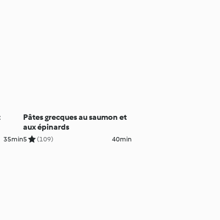
t
Pâtes grecques au saumon et
aux épinards
35min
5
(109)
40min