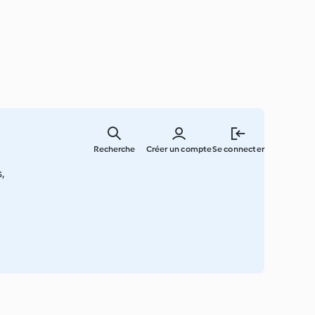
Skip
to
Recherche
Créer un compte
Se connecter
main
content
,