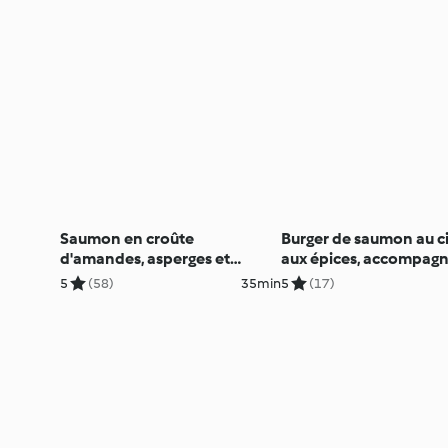
Saumon en croûte
Burger de saumon au ci
d'amandes, asperges et
aux épices, accompagn
tagliatelles
courgettes au parmes
5
(58)
35min
5
(17)