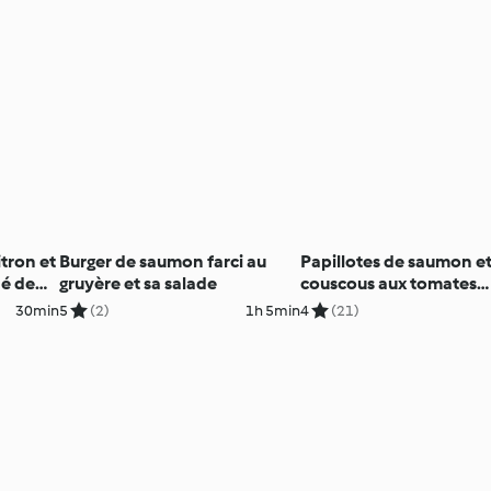
tron et
Burger de saumon farci au
Papillotes de saumon e
é de
gruyère et sa salade
couscous aux tomates
an
séchées
30min
5
(2)
1h 5min
4
(21)