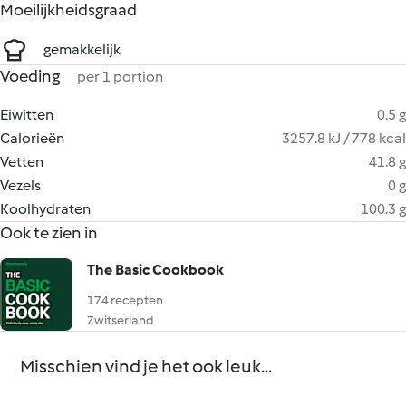
Moeilijkheidsgraad
gemakkelijk
Voeding
per 1 portion
Eiwitten
0.5 g
Calorieën
3257.8 kJ / 778 kcal
Vetten
41.8 g
Vezels
0 g
Koolhydraten
100.3 g
Ook te zien in
The Basic Cookbook
174 recepten
Zwitserland
Misschien vind je het ook leuk...