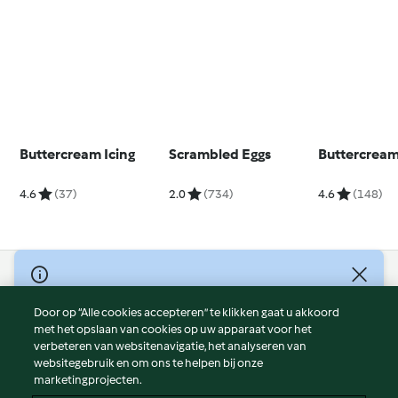
Buttercream Icing
Scrambled Eggs
Buttercream
4.6
(37)
2.0
(734)
4.6
(148)
© Copyright 2026
Door op “Alle cookies accepteren” te klikken gaat u akkoord
Gebruiksvoorwaarden
met het opslaan van cookies op uw apparaat voor het
Privacybeleid
verbeteren van websitenavigatie, het analyseren van
Disclaimer
websitegebruik en om ons te helpen bij onze
marketingprojecten.
Colofon