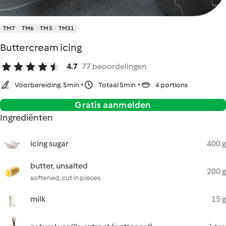
TM7
TM6
TM5
TM31
Buttercream icing
4.7
77 beoordelingen
Voorbereiding. 5min
Totaal 5min
4 portions
Gratis aanmelden
Ingrediënten
icing sugar
400 g
butter, unsalted
200 g
softened, cut in pieces
milk
15 g