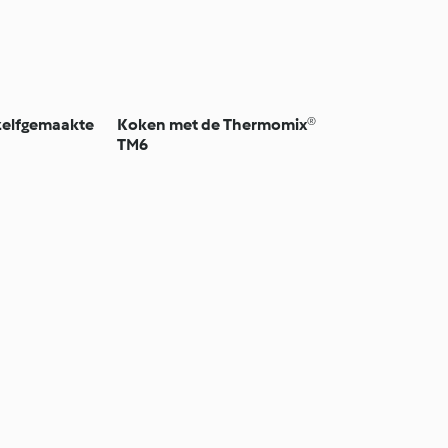
zelfgemaakte
Koken met de Thermomix®
TM6