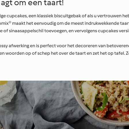
aagt om een taart!
cupcakes, een klassiek biscuitgebak of als u vertrouwen hebt
x® maakt het eenvoudig om de meest indrukwekkende taarten
e of sinaasappelschil toevoegen, en vervolgens cupcakes vers
ssy afwerking en is perfect voor het decoreren van betoverend
 en woorden op of schep het over de taart en zet het op tafel.