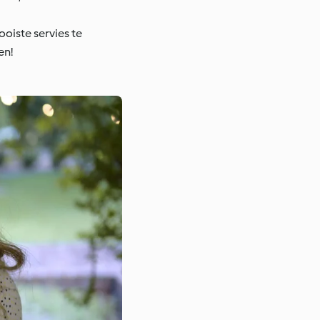
ooiste servies te
en!