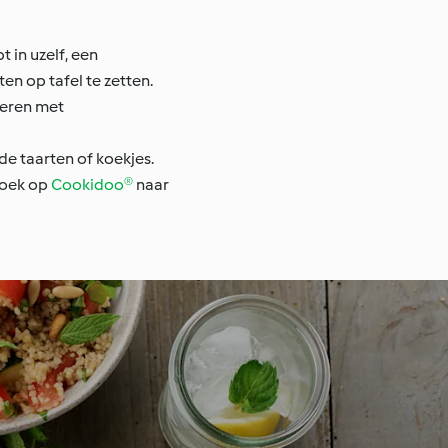
 in uzelf, een
 op tafel te zetten.
ieren met
e taarten of koekjes.
 Zoek op
Cookidoo®
naar