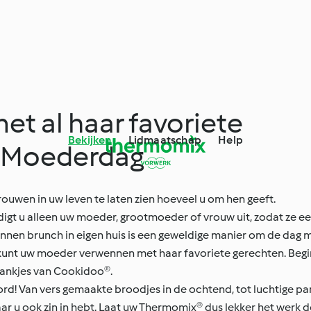
t al haar favoriete
Bekijken
Lidmaatschap
Help
 Moederdag
rouwen in uw leven te laten zien hoeveel u om hen geeft.
igt u alleen uw moeder, grootmoeder of vrouw uit, zodat ze een
nen brunch in eigen huis is een geweldige manier om de dag m
n u kunt uw moeder verwennen met haar favoriete gerechten. Be
rankjes van Cookidoo®.
bord! Van vers gemaakte broodjes in de ochtend, tot luchtige p
ar u ook zin in hebt. Laat uw Thermomix® dus lekker het werk d