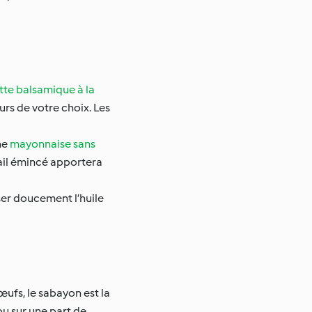
tte balsamique à la
urs de votre choix. Les
ne
mayonnaise sans
’ail émincé apportera
rser doucement l’huile
œufs, le sabayon est la
ou sur une part de