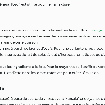
éral l’œuf, est utilisé pour lier la mixture.
ez vos propres sauces en vous basant sur la recette de
vinaigre
 vinaigres, puis agrémentez avec les assaisonnements et les save
la viande ou le poisson.
onnée à partir de jaunes d’œufs. Pour une variante, préparez u
onnée avec du lait de soja. L’ajout d’herbes aromatiques ou d
s les ingrédients à la fois. Pour la mayonnaise, il suffit de ve
 filet d’atteindre les lames rotatives pour créer l’émulsion.
es
ucré, à base de sucre, de vin (souvent Marsala) et de jaunes d’
 accompagné de biscuits secs, ou bien servi sur des fruits frais 