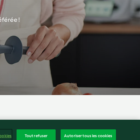
éférée !
frança
ntenu du rapport
Résilier le contrat
ookies
Tout refuser
Autoriser tous les cookies