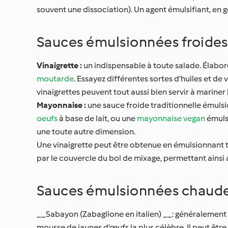
souvent une dissociation). Un agent émulsifiant, en gén
Sauces émulsionnées froides
Vinaigrette :
un indispensable à toute salade. Élabor
moutarde
. Essayez différentes sortes d’huiles et de
vinaigrettes peuvent tout aussi bien servir à mariner 
Mayonnaise :
une sauce froide traditionnelle émulsi
oeufs
à base de lait, ou une
mayonnaise vegan
émulsi
une toute autre dimension.
Une vinaigrette peut être obtenue en émulsionnant tou
par le couvercle du bol de mixage, permettant ainsi au
Sauces émulsionnées chaud
__Sabayon (Zabaglione en italien) __: généralement s
mousse de jaunes d’œufs la plus célèbre. Il peut être