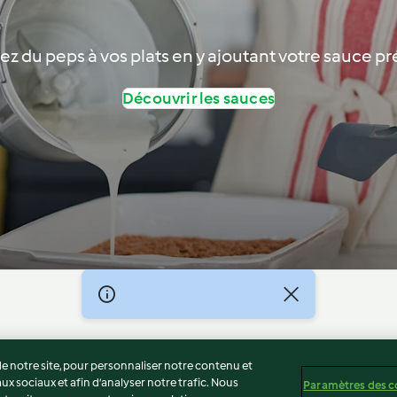
z du peps à vos plats en y ajoutant votre sauce pr
Découvrir les sauces
té
Non-responsabilité
Mentions légales
Cookies
Co
 notre site, pour personnaliser notre contenu et
ux sociaux et afin d’analyser notre trafic. Nous
Paramètres des c