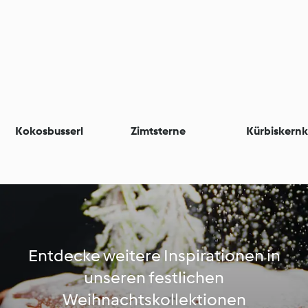
Kokosbusserl
Zimtsterne
Kürbiskernk
Entdecke weitere Inspirationen in
unseren festlichen
Weihnachtskollektionen