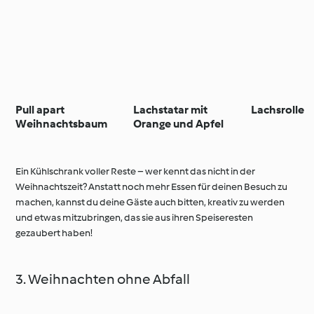
Pull apart
Lachstatar mit
Lachsrolle
Weihnachtsbaum
Orange und Apfel
Ein Kühlschrank voller Reste – wer kennt das nicht in der
Weihnachtszeit? Anstatt noch mehr Essen für deinen Besuch zu
machen, kannst du deine Gäste auch bitten, kreativ zu werden
und etwas mitzubringen, das sie aus ihren Speiseresten
gezaubert haben!
3. Weihnachten ohne Abfall