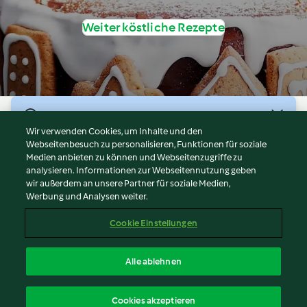
Weiter köstliche Rezepte
© Copyright 2026
Wir verwenden Cookies, um Inhalte und den
Webseitenbesuch zu personalisieren, Funktionen für soziale
Nutzungsbedingungen
Medien anbieten zu können und Webseitenzugriffe zu
Datenschutzrichtlinien
analysieren. Informationen zur Webseitennutzung geben
Disclaimer
wir außerdem an unsere Partner für soziale Medien,
Werbung und Analysen weiter.
Impressum
Cookies
Cookie Einstellungen
Bericht Inhalt
Vertrag widerrufen
Alle ablehnen
Erklärung zur Barrierefreiheit
Deutsch
Cookies akzeptieren