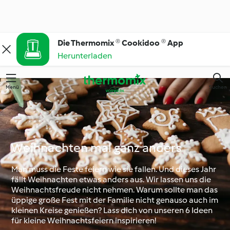
Die Thermomix ® Cookidoo ® App
Herunterladen
Menü
Suchen
Weihnachten mal ganz anders
Man muss die Feste feiern wie sie fallen. Und dieses Jahr
fällt Weihnachten etwas anders aus. Wir lassen uns die
Weihnachtsfreude nicht nehmen. Warum sollte man das
üppige große Fest mit der Familie nicht genauso auch im
kleinen Kreise genießen? Lass dich von unseren 6 Ideen
für kleine Weihnachtsfeiern inspirieren!