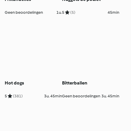
Geen beoordelingen
1u.
5
(5)
45min
Hot dogs
Bitterballen
5
(381)
3u. 45min
Geen beoordelingen
3u. 45min