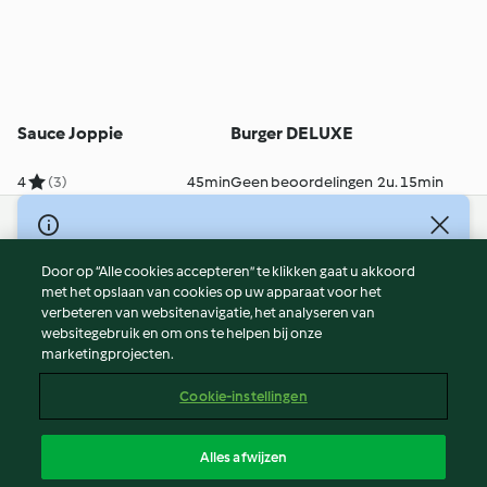
Sauce Joppie
Burger DELUXE
4
(3)
45min
Geen beoordelingen
2u. 15min
© Copyright 2026
Door op “Alle cookies accepteren” te klikken gaat u akkoord
Gebruiksvoorwaarden
met het opslaan van cookies op uw apparaat voor het
Privacybeleid
verbeteren van websitenavigatie, het analyseren van
Disclaimer
websitegebruik en om ons te helpen bij onze
marketingprojecten.
Colofon
Cookies
Cookie-instellingen
Verslag Inhoud
Opzegging van contract
Alles afwijzen
Toegankelijkheidsverklaring