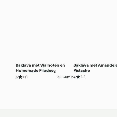
Baklava met Walnoten en
Baklava met Amandel
Homemade Filodeeg
Pistache
5
(1)
6u. 30min
4
(1)