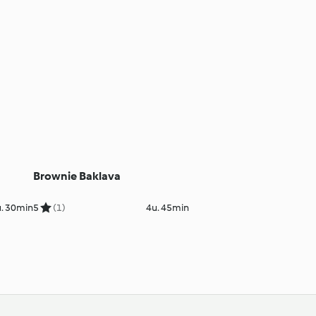
Brownie Baklava
. 30min
5
(1)
4u. 45min