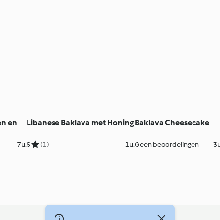
en en
Libanese Baklava met Honing
Baklava Cheesecake
7u.
5
(1)
1u.
Geen beoordelingen
3u