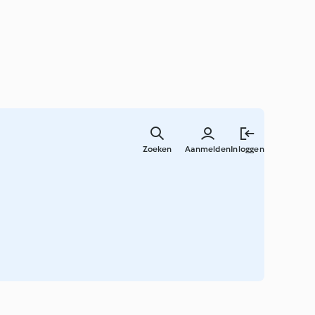
Overslaa
naar
Zoeken
Aanmelden
Inloggen
hoofdinh