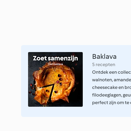
Baklava
5 recepten
Ontdek een collect
walnoten, amandel
cheesecake en br
filodeeglagen, geu
perfect zijn om te