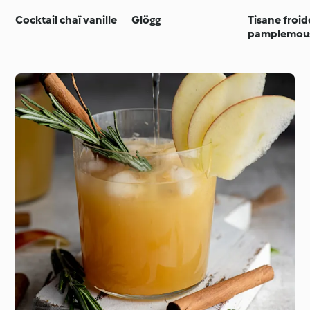
Cocktail chaï vanille
Glögg
Tisane froid
pamplemous
et romarin