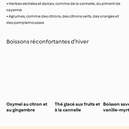
• Herbes séchées et épices, comme de la cannelle, du piment de
cayenne
• Agrumes, comme des citrons, des citrons verts, des oranges et
des pamplemousses
Boissons réconfortantes d’hiver
Oxymel au citron et
Thé glacé aux fruits et
Boisson sav
au gingembre
à la cannelle
vanille-myrti
poudre de p