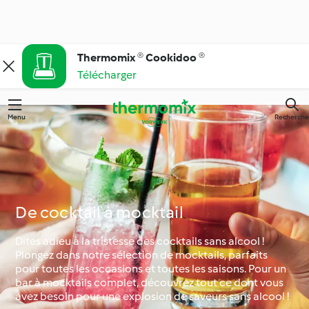
Thermomix ® Cookidoo ®
Télécharger
Menu
Recherche
De cocktail à mocktail
Dites adieu à la tristesse des cocktails sans alcool !
Plongez dans notre sélection de mocktails, parfaits
pour toutes les occasions et toutes les saisons. Pour un
bar à mocktails complet, découvrez tout ce dont vous
avez besoin pour une explosion de saveurs sans alcool !