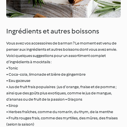
Ingrédients et autres boissons
Vous avez vos accessoires de barman ? Le moment est venu de
penser aux ingrédients et autres boissons dont vous avez envie.
Voici quelques suggestions pour un assortiment complet
d’ingrédients à mocktails :
• Tonic
• Coca-cola, limonade et bière de gingembre
• Eau gazeuse
• Jus de fruit frais populaires : jus d’orange, fraise et de pomme ;
ainsi que des goûts plus exotiques, comme le jus de mangue,
d’ananas ou de fruit de la passion • Glaçons
• Sirop
• Herbes fraîches, comme du romarin, du thym, de la menthe
• Fruits rouges frais, comme des myrtilles, des mûres, des fraises
(selon la saison)