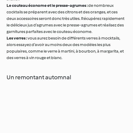
Le couteau économe et le presse-agrumes :
de nombreux
cocktails se préparent avec des citrons et des oranges, et ces
deux accessoires seront donc très utiles. Récupérez rapidement
le délicieux jus d’agrumes avec le presse-agrumes et réalisez des
garnitures parfaites avec le couteau économe.
Les verres :
vous aurez besoin de différents verres à mocktails,
alors essayez d’avoir au moins deux des modèles les plus
populaires, comme le verre à martini, à bourbon, à margarita, et
des verres à vin rouge et blanc.
Un remontant automnal