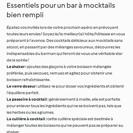
Essentiels pour un bar à mocktails
bien rempli
Épatez vos invités lors de votre prochain apéro en prévoyant
toutes leurs envies ! Soyez le/la meilleur(e) hôte/hôtesse en vous
préparant à l'avance. Des cocktails délicieux aux mocktails sans
alcool, en passant par des mélanges savoureux, découvrez les
indispensables du barman qui feront de vous une véritable star
de la soirée !
Le shaker :
ajoutez des glaçons à votre boisson mélangée
préférée, puis secouez, remuez et agitez pour obtenir une
boisson rafraîchissante.
Le verre doseur :
utilisez-le pour doser vos ingrédients et obtenir
l’équilibre parfait.
La passoire à cocktail :
généralement à maille, elle est parfaite
pour enlever tous les ingrédients qui ne se boivent pas, tels que
les herbes ou les agrumes.
La cuillère à cocktail :
cette cuillère spéciale est destinée à
mélanger toutes les boissons qui ne peuvent pas se préparer au
shaker.