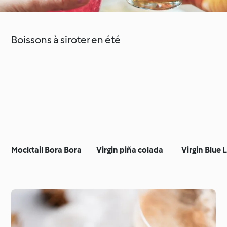
Boissons à siroter en été
Mocktail Bora Bora
Virgin piña colada
Virgin Blue