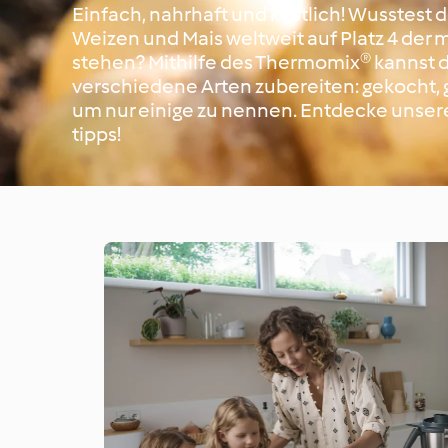
Einfach, nahrhaft und köstlich! Wusstest d
Weizen und Mais weltweit auf Platz 4 der
stehen? Mithilfe des Thermomix® kannst du
verschiedene Arten zubereiten: gekocht, g
um nur einige zu nennen. Entdecke unsere
tipps!