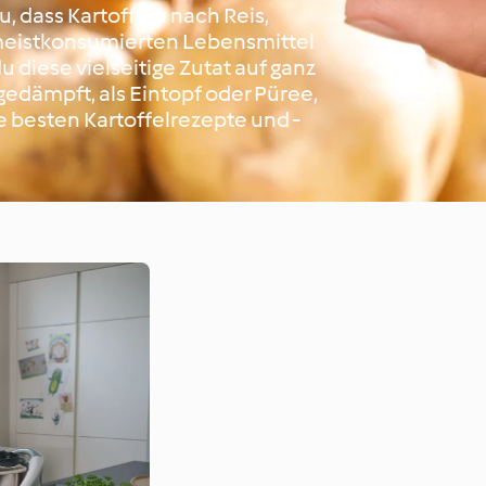
u, dass Kartoffeln nach Reis,
 meistkonsumierten Lebensmittel
 diese vielseitige Zutat auf ganz
edämpft, als Eintopf oder Püree,
 besten Kartoffelrezepte und -