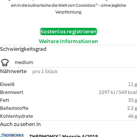
ein in die kulinarische die Welt von Cookidoo® - ohne jegliche
Verpflichtung.
Kostenlos registrieren
Weitere Informationen
Schwierigkeitsgrad
medium
Nährwerte
pro 1 Stück
Eiweiß
11 g
Brennwert
2297 kJ / 549 kcal
Fett
35 g
Ballaststoffe
2.2 g
Kohlenhydrate
46 g
Auch zu sehen in
THERMOMIX® Magazin 4/2018