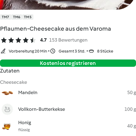
TM7
TM6
TM5
Pflaumen-Cheesecake aus dem Varoma
4.7
153 Bewertungen
Vorbereitung 20 Min
Gesamt 3 Std.
8 Stücke
Kostenlos registrieren
Zutaten
Cheesecake
Mandeln
50 g
Vollkorn-Butterkekse
100 g
Honig
40 g
flüssig