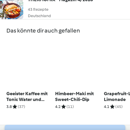
43 Rezepte
Deutschland
Das könnte dir auch gefallen
Geeister Kaffee mit
Himbeer-Maki mit
Grapefruit-
Tonic Water und
Sweet-Chili-Dip
Limonade
Zitrone
3.8
(37)
4.2
(11)
4.1
(45)