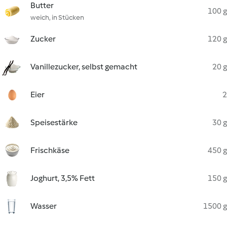
Butter
100 g
weich, in Stücken
Zucker
120 g
Vanillezucker, selbst gemacht
20 g
Eier
2
Speisestärke
30 g
Frischkäse
450 g
Joghurt, 3,5% Fett
150 g
Wasser
1500 g