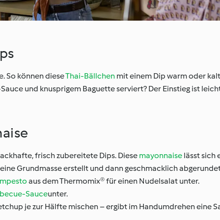
ips
te. So können diese
Thai-Bällchen
mit einem Dip warm oder kalt
-Sauce und knusprigem Baguette serviert? Der Einstieg ist leich
naise
ckhafte, frisch zubereitete Dips. Diese
mayonnaise
lässt sich
d eine Grundmasse erstellt und dann geschmacklich abgerundet
umpesto
aus dem Thermomix® für einen Nudelsalat unter.
rbecue-Sauce
unter.
chup je zur Hälfte mischen – ergibt im Handumdrehen eine S